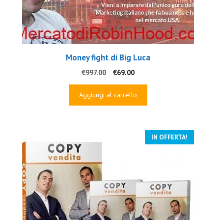
Money fight di Big Luca
Il
Il
€
997.00
€
69.00
prezzo
prezzo
originale
attuale
Aggiungi al carrello
era:
è:
€997.00.
€69.00.
IN OFFERTA!