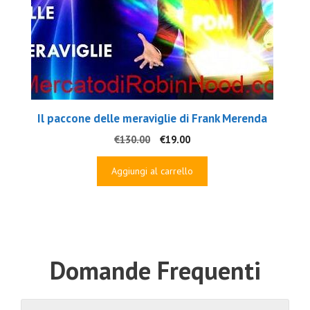
Il paccone delle meraviglie di Frank Merenda
Il
Il
€
130.00
€
19.00
prezzo
prezzo
originale
attuale
Aggiungi al carrello
era:
è:
€130.00.
€19.00.
Domande Frequenti