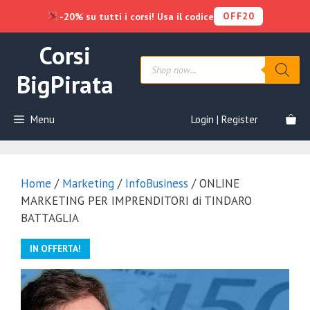
OFF20
-20% su tutti i corsi! Usa il codice
Vai
Corsi
al
Products
contenuto
search
BigPirata
Menu
Login | Register
Home
/
Marketing
/
InfoBusiness
/ ONLINE
MARKETING PER IMPRENDITORI di TINDARO
BATTAGLIA
IN OFFERTA!