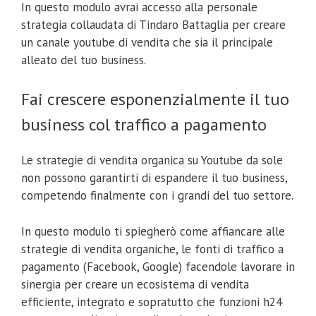
In questo modulo avrai accesso alla personale
strategia collaudata di Tindaro Battaglia per creare
un canale youtube di vendita che sia il principale
alleato del tuo business.
Fai crescere esponenzialmente il tuo
business col traffico a pagamento
Le strategie di vendita organica su Youtube da sole
non possono garantirti di espandere il tuo business,
competendo finalmente con i grandi del tuo settore.
In questo modulo ti spiegherò come affiancare alle
strategie di vendita organiche, le fonti di traffico a
Coupon Sconto 20%
pagamento (Facebook, Google) facendole lavorare in
sinergia per creare un ecosistema di vendita
efficiente, integrato e sopratutto che funzioni h24
Inserisci sotto la tua email e riceverai il coupon con uno sconto del
20% su qualsiasi corso.