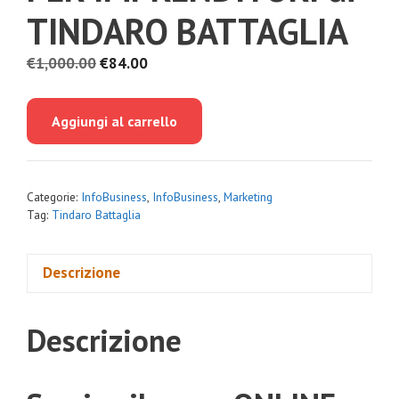
TINDARO BATTAGLIA
Il
Il
€
1,000.00
€
84.00
prezzo
prezzo
originale
attuale
Aggiungi al carrello
era:
è:
€1,000.00.
€84.00.
Categorie:
InfoBusiness
,
InfoBusiness
,
Marketing
Tag:
Tindaro Battaglia
Descrizione
Descrizione