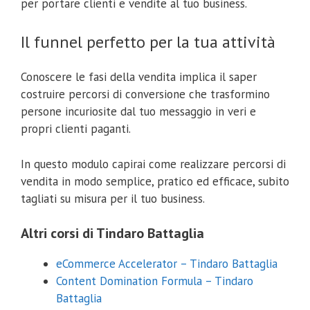
per portare clienti e vendite al tuo business.
Il funnel perfetto per la tua attività
Inviami il coupon
Conoscere le fasi della vendita implica il saper
costruire percorsi di conversione che trasformino
Non mi interessa
persone incuriosite dal tuo messaggio in veri e
propri clienti paganti.
La tua email non verrà comunicata a nessuno e per
nessuna ragione.
In questo modulo capirai come realizzare percorsi di
vendita in modo semplice, pratico ed efficace, subito
tagliati su misura per il tuo business.
Altri corsi di Tindaro Battaglia
eCommerce Accelerator – Tindaro Battaglia
Content Domination Formula – Tindaro
Battaglia