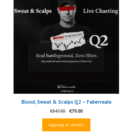
Blood, Sweat & Scalps Q2 – Fabervaale
Il
Il
€
847.00
€
79.00
prezzo
prezzo
originale
attuale
Aggiungi al carrello
era:
è: