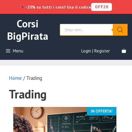
OFF20
-20% su tutti i corsi! Usa il codice
Vai
Corsi
al
Products
contenuto
search
BigPirata
Menu
Login | Register
Home
/ Trading
Trading
IN OFFERTA!