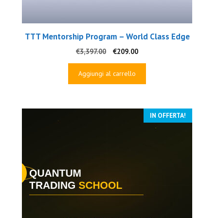
TTT Mentorship Program – World Class Edge
Il
Il
€
3,397.00
€
209.00
prezzo
prezzo
originale
attuale
Aggiungi al carrello
era:
è:
€3,397.00.
€209.00.
IN OFFERTA!