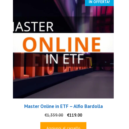
IN OFFERTA!
Master Online in ETF – Alfio Bardolla
Il
Il
€
1,359.00
€
119.00
prezzo
prezzo
originale
attuale
Aggiungi al carrello