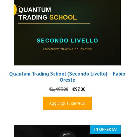
Quantum Trading School (Secondo Livello) – Fabio
Oreste
Il
Il
€
1,497.00
€
97.00
prezzo
prezzo
originale
attuale
Aggiungi al carrello
era:
è:
€1,497.00.
€97.00.
IN OFFERTA!