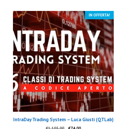
€847.00.
€79.00.
IN OFFERTA!
IntraDay Trading System – Luca Giusti (QTLab)
Il
Il
€
1,105.00
€
74.00