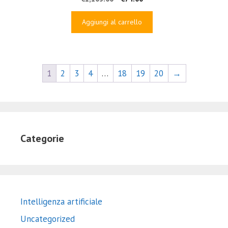
prezzo
prezzo
originale
attuale
Aggiungi al carrello
era:
è:
€1,105.00.
€74.00.
1
2
3
4
…
18
19
20
→
Categorie
Intelligenza artificiale
Uncategorized