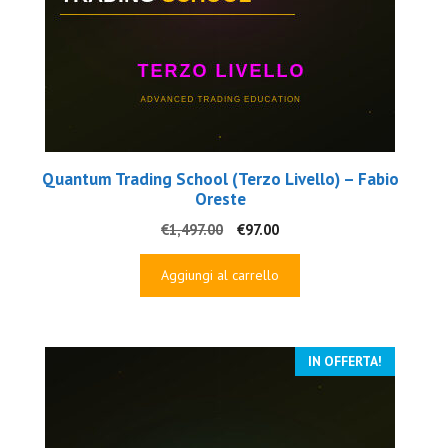
Quantum Trading School (Terzo Livello) – Fabio
Oreste
Il
Il
€
1,497.00
€
97.00
prezzo
prezzo
originale
attuale
Aggiungi al carrello
era:
è:
€1,497.00.
€97.00.
IN OFFERTA!