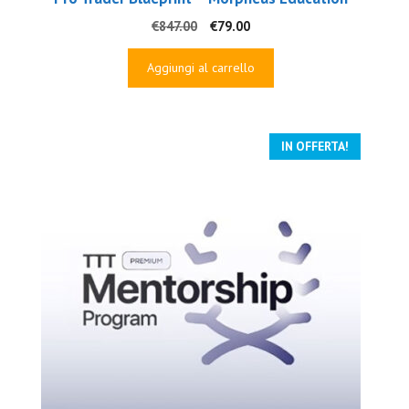
Il
Il
€
847.00
€
79.00
prezzo
prezzo
originale
attuale
Aggiungi al carrello
era:
è:
€847.00.
€79.00.
IN OFFERTA!