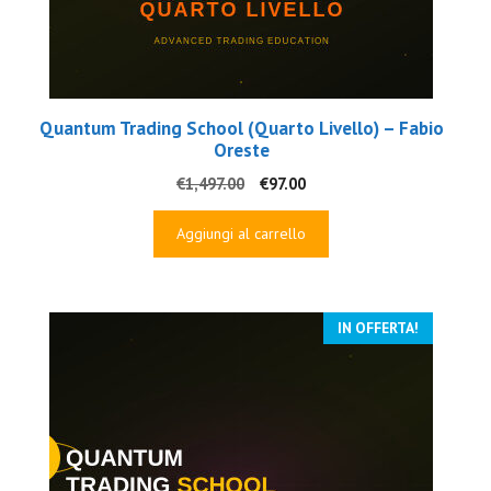
Quantum Trading School (Quarto Livello) – Fabio
Oreste
Il
Il
€
1,497.00
€
97.00
prezzo
prezzo
originale
attuale
Aggiungi al carrello
era:
è:
€1,497.00.
€97.00.
IN OFFERTA!