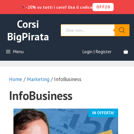
OFF20
-20% su tutti i corsi! Usa il codice
Vai
Corsi
al
Products
contenuto
search
BigPirata
Menu
Login | Register
Home
/
Marketing
/ InfoBusiness
InfoBusiness
IN OFFERTA!