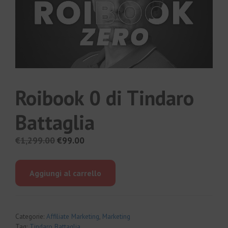
Roibook 0 di Tindaro
Battaglia
Il
Il
€
1,299.00
€
99.00
prezzo
prezzo
originale
attuale
Aggiungi al carrello
era:
è:
€1,299.00.
€99.00.
Categorie:
Affiliate Marketing
,
Marketing
Tag:
Tindaro Battaglia