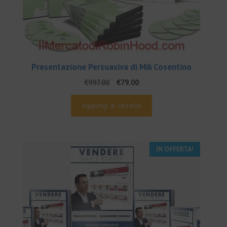
Presentazione Persuasiva di Mik Cosentino
Il
Il
€
997.00
€
79.00
prezzo
prezzo
originale
attuale
Aggiungi al carrello
era:
è:
€997.00.
€79.00.
IN OFFERTA!