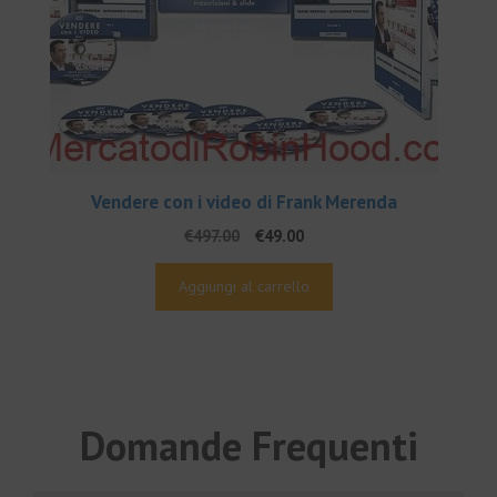
Vendere con i video di Frank Merenda
Il
Il
€
497.00
€
49.00
prezzo
prezzo
originale
attuale
Aggiungi al carrello
era:
è:
€497.00.
€49.00.
Domande Frequenti