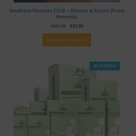
Venditore Vincente 2018 – Ritorno al futuro (Frank
Merenda)
Il
Il
€
497.00
€
59.00
prezzo
prezzo
originale
attuale
Aggiungi al carrello
era:
è:
€497.00.
€59.00.
IN OFFERTA!