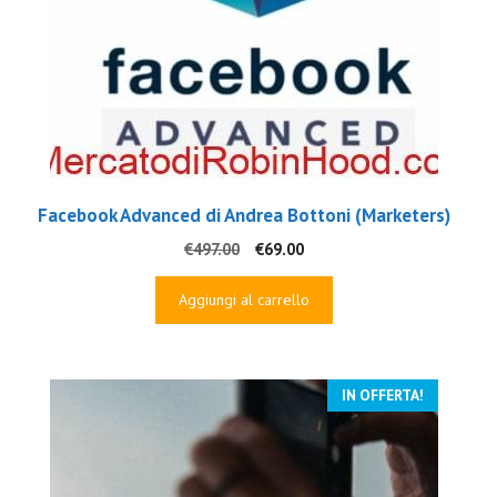
Facebook Advanced di Andrea Bottoni (Marketers)
Il
Il
€
497.00
€
69.00
prezzo
prezzo
originale
attuale
Aggiungi al carrello
era:
è:
€497.00.
€69.00.
IN OFFERTA!