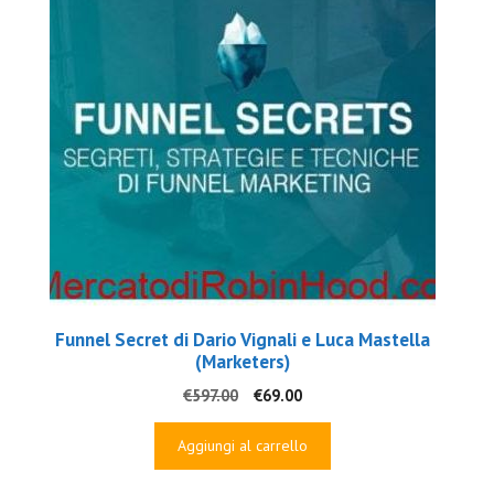
Funnel Secret di Dario Vignali e Luca Mastella
(Marketers)
Il
Il
€
597.00
€
69.00
prezzo
prezzo
originale
attuale
Aggiungi al carrello
era:
è:
€597.00.
€69.00.