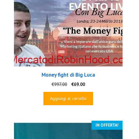
Money fight di Big Luca
Il
Il
€
997.00
€
69.00
prezzo
prezzo
originale
attuale
Aggiungi al carrello
era:
è:
€997.00.
€69.00.
IN OFFERTA!