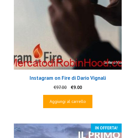
Instagram on Fire di Dario Vignali
Il
Il
€
97.00
€
9.00
prezzo
prezzo
originale
attuale
Aggiungi al carrello
era:
è:
€97.00.
€9.00.
IN OFFERTA!