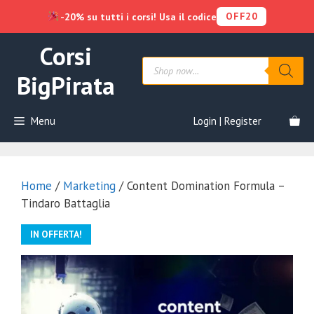
OFF20
-20% su tutti i corsi! Usa il codice
Vai
Corsi
al
Products
contenuto
search
BigPirata
Menu
Login | Register
Home
/
Marketing
/ Content Domination Formula –
Tindaro Battaglia
IN OFFERTA!