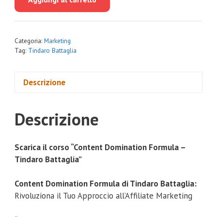
era:
è:
€600.00.
€54.00.
Categoria:
Marketing
Tag:
Tindaro Battaglia
Descrizione
Descrizione
Scarica il corso “Content Domination Formula –
Tindaro Battaglia”
Content Domination Formula di Tindaro Battaglia:
Rivoluziona il Tuo Approccio all’Affiliate Marketing