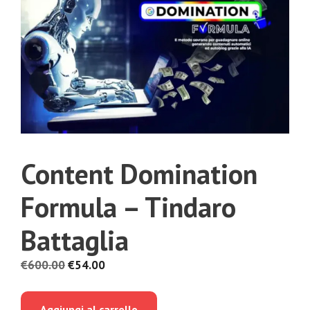
Content Domination
Formula – Tindaro
Battaglia
Il
Il
€
600.00
€
54.00
prezzo
prezzo
originale
attuale
Aggiungi al carrello