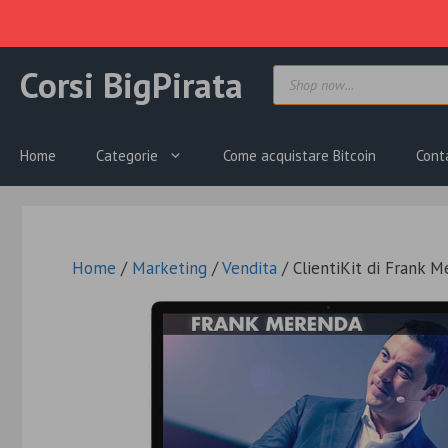
Vai
Products
Corsi BigPirata
al
search
contenuto
Home
Categorie
Come acquistare Bitcoin
Cont
Home
/
Marketing
/
Vendita
/ ClientiKit di Frank 