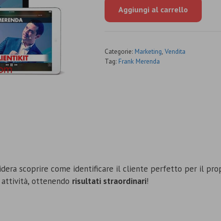
originale
attuale
Aggiungi al carrello
era:
è:
€297.00.
€44.00.
Categorie:
Marketing
,
Vendita
Tag:
Frank Merenda
dera scoprire come identificare il cliente perfetto per il pro
e attività, ottenendo
risultati straordinari
!