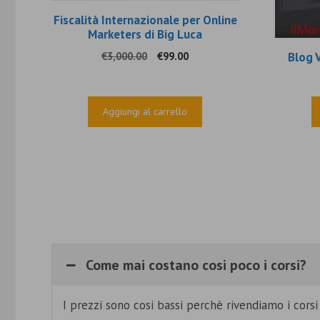
Fiscalità Internazionale per Online
Marketers di Big Luca
Il
Il
Blog 
€
3,000.00
€
99.00
prezzo
prezzo
originale
attuale
era:
è:
Aggiungi al carrello
€3,000.00.
€99.00.
Come mai costano cosi poco i corsi?
I prezzi sono cosi bassi perchè rivendiamo i cors