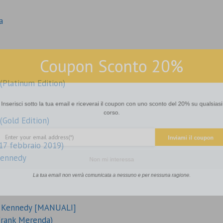
a
Coupon Sconto 20%
(Platinum Edition)
sci sotto la tua email e riceverai il coupon con uno sconto del 20% su qu
corso.
(Gold Edition)
Inviami il co
17 febbraio 2019)
Kennedy
Non mi interessa
La tua email non verrà comunicata a nessuno e per nessuna ragione.
an Kennedy [MANUALI]
Frank Merenda)