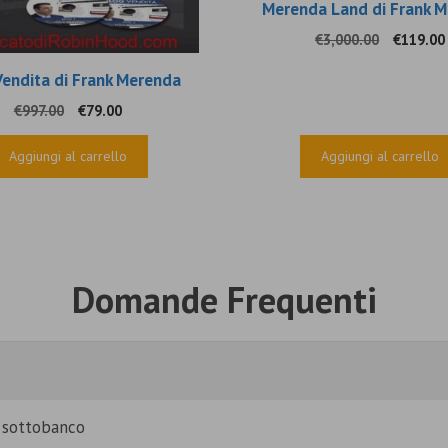
Merenda Land di Frank 
Il
€
3,000.00
€
119.00
prezzo
Vendita di Frank Merenda
original
era:
Il
Il
€
997.00
€
79.00
€3,000.0
prezzo
prezzo
originale
attuale
Aggiungi al carrello
Aggiungi al carrello
era:
è:
€997.00.
€79.00.
Domande Frequenti
i sottobanco