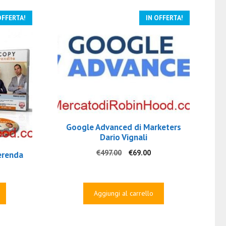
OFFERTA!
IN OFFERTA!
Google Advanced di Marketers
Dario Vignali
Il
Il
€
497.00
€
69.00
erenda
prezzo
prezzo
originale
attuale
rezzo
era:
è:
tuale
Aggiungi al carrello
€497.00.
€69.00.
9.00.