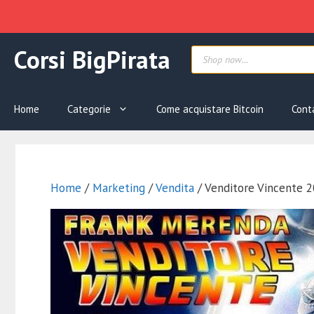
Vai
Products
Corsi BigPirata
al
search
contenuto
Home
Categorie
Come acquistare Bitcoin
Cont
Home
/
Marketing
/
Vendita
/ Venditore Vincente 2