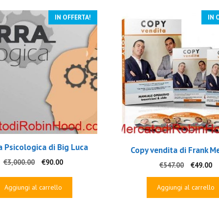
IN OFFERTA!
IN 
a Psicologica di Big Luca
Copy vendita di Frank M
Il
Il
€
3,000.00
€
90.00
Il
Il
€
547.00
€
49.00
prezzo
prezzo
prezzo
p
originale
attuale
originale
at
Aggiungi al carrello
Aggiungi al carrello
era:
è:
era:
è:
€3,000.00.
€90.00.
€547.00.
€4