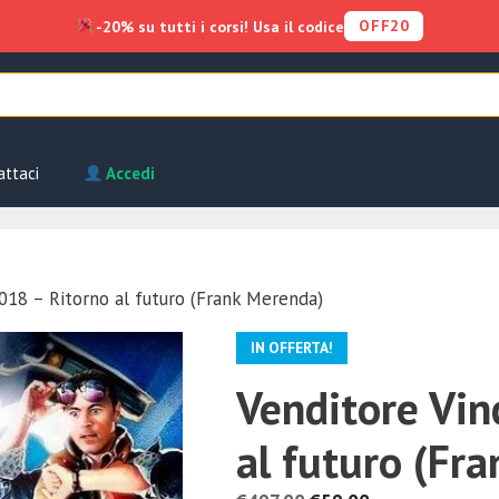
OFF20
-20% su tutti i corsi! Usa il codice
attaci
Accedi
018 – Ritorno al futuro (Frank Merenda)
IN OFFERTA!
Venditore Vin
al futuro (Fr