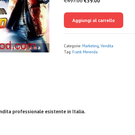
Il
Il
€
497.00
€
59.00
prezzo
prezzo
originale
attuale
Aggiungi al carrello
era:
è:
€497.00.
€59.00.
Categorie:
Marketing
,
Vendita
Tag:
Frank Merenda
ndita professionale esistente in Italia.