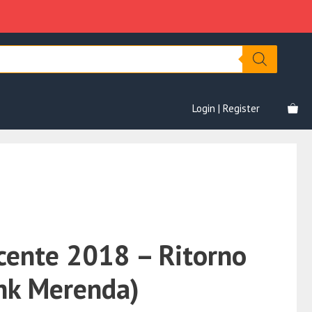
–
era:
è:
Ritorno
€497.00.
€59.00.
al
futuro
(Frank
Merenda)
quantità
Login | Register
cente 2018 – Ritorno
ank Merenda)