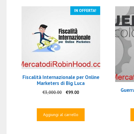
IN OFFERTA!
Fiscalità Internazionale per Online
Marketers di Big Luca
Guerr
Il
Il
€
3,000.00
€
99.00
prezzo
prezzo
originale
attuale
era:
è:
Aggiungi al carrello
€3,000.00.
€99.00.