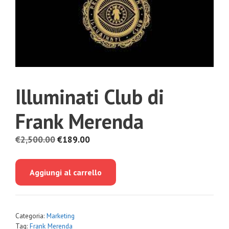
Illuminati Club di
Frank Merenda
Il
Il
€
2,500.00
€
189.00
prezzo
prezzo
originale
attuale
Aggiungi al carrello
era:
è:
€2,500.00.
€189.00.
Categoria:
Marketing
Tag:
Frank Merenda