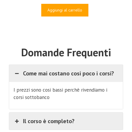
prezzo
prezzo
originale
attuale
Aggiungi al carrello
era:
è:
€497.00.
€49.00.
Domande Frequenti
Come mai costano cosi poco i corsi?
I prezzi sono cosi bassi perchè rivendiamo i
corsi sottobanco
Il corso è completo?