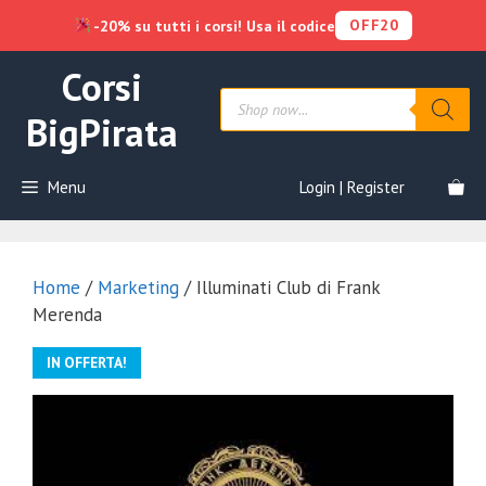
OFF20
-20% su tutti i corsi! Usa il codice
Vai
Corsi
al
Products
contenuto
search
BigPirata
Menu
Login | Register
Home
/
Marketing
/ Illuminati Club di Frank
Merenda
IN OFFERTA!