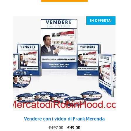
era:
è:
€997.00.
€69.00.
IN OFFERTA!
Vendere con i video di Frank Merenda
Il
Il
€
497.00
€
49.00