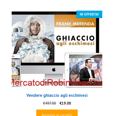
€997.00.
€79.00.
IN OFFERTA!
Vendere ghiaccio agli eschimesi
Il
Il
€
497.00
€
19.00
prezzo
prezzo
originale
attuale
Aggiungi al carrello