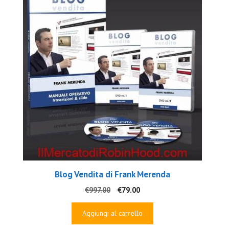
Blog Vendita di Frank Merenda
Il
Il
€
997.00
€
79.00
prezzo
prezzo
originale
attuale
Aggiungi al carrello
era:
è: