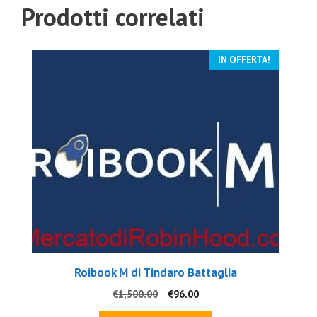
Prodotti correlati
IN OFFERTA!
Roibook M di Tindaro Battaglia
Il
Il
€
1,500.00
€
96.00
prezzo
prezzo