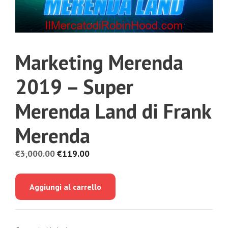
Marketing Merenda
2019 – Super
Merenda Land di Frank
Merenda
Il
Il
€
3,000.00
€
119.00
prezzo
prezzo
originale
attuale
Aggiungi al carrello
era:
è:
€3,000.00.
€119.00.