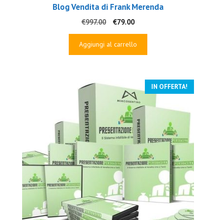
Blog Vendita di Frank Merenda
Il
Il
€
997.00
€
79.00
prezzo
prezzo
originale
attuale
Aggiungi al carrello
era:
è:
€997.00.
€79.00.
IN OFFERTA!