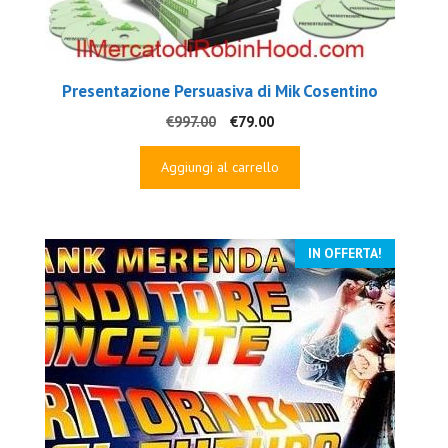
Presentazione Persuasiva di Mik Cosentino
Il
Il
€
997.00
€
79.00
prezzo
prezzo
originale
attuale
Aggiungi al carrello
era:
è:
€997.00.
€79.00.
IN OFFERTA!