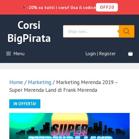
OFF20
-20% su tutti i corsi! Usa il codice
Vai
Corsi
al
Products
contenuto
search
BigPirata
Menu
Login | Register
Home
/
Marketing
/ Marketing Merenda 2019 –
Super Merenda Land di Frank Merenda
IN OFFERTA!