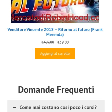
Venditore Vincente 2018 – Ritorno al futuro (Frank
Merenda)
Il
Il
€
497.00
€
59.00
prezzo
prezzo
originale
attuale
Aggiungi al carrello
era:
è:
€497.00.
€59.00.
Domande Frequenti
Come mai costano cosi poco i corsi?