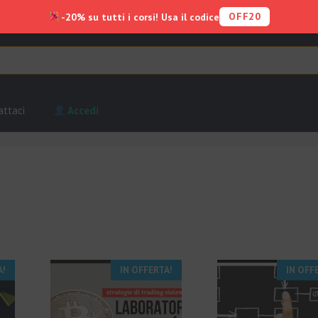
OFF20
-20% su tutti i corsi! Usa il codice
attaci
Accedi
A!
IN OFFERTA!
IN OFF