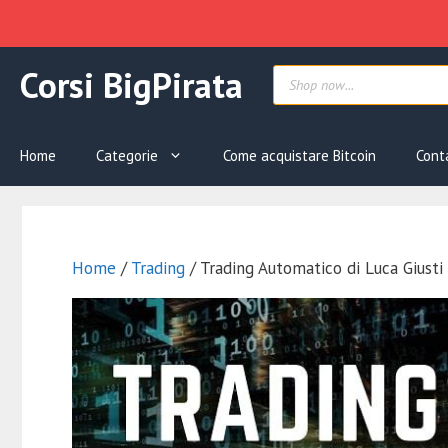
Vai
Products
Corsi BigPirata
al
search
contenuto
Home
Categorie
Come acquistare Bitcoin
Cont
Home
/
Trading
/ Trading Automatico di Luca Giusti