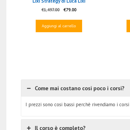
Lixi Strategy di Luca Lixi
Il
Il
€
1,497.00
€
79.00
prezzo
prezzo
originale
attuale
Aggiungi al carrello
era:
è:
€1,497.00.
€79.00.
Come mai costano cosi poco i corsi?
I prezzi sono cosi bassi perchè rivendiamo i cors
Il corso è completo?