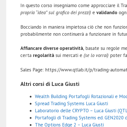
In questo corso insegniamo come approcciare il Tr
propria “idea” sul grafico dei prezzi)
e
validando
ogni
Bocciando in maniera impietosa ciò che non funzi
probabilmente non continuerà a funzionare in futu
Affiancare diverse operatività
, basate su regole me
certa
regolarità
sui mercati e
(se lo vorrai)
poter fa
Sales Page: https://www.qtlab.it/p/trading-automa
Altri corsi di Luca Giusti
Wealth Building Portafogli Rotazionali e Mod
Spread Trading Systems Luca Giusti
Laboratorio delle CRYPTO – Luca Giusti (QT
Portafogli di Trading Systems ed. GEN2020 d
The Options Edge 2 – Luca Giusti