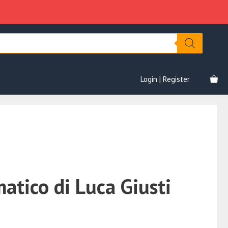
Luca
era:
è:
Giusti
€1,297.00.
€89.00.
quantità
Login | Register
atico di Luca Giusti