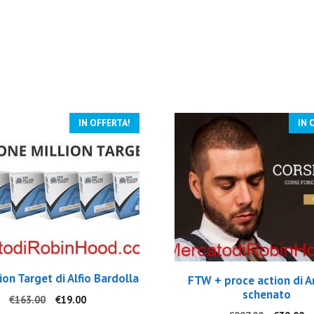
IN OFFERTA!
IN 
ion Target di Alfio Bardolla
FTW + proce action di A
schenato
Il
Il
€
163.00
€
19.00
prezzo
prezzo