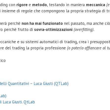
ading con
rigore
e
metodo
, testando in maniera
meccanica
(e
 insieme di regole che compongono la propria strategia di tr
onerà perchè
non ha mai funzionato
nel passato, ma anche ci
ro perchè frutto di
sovra-ottimizzazioni
(overfitting).
ccaniche e su sistemi automatici di trading, crea i presuppost
re del trading la propria professione
(o poterlo affiancare al 
tico
elli Quantitativi – Luca Giusti (QTLab)
Lab)
i Luca Giusti. QtLab