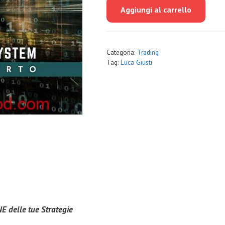
originale
attuale
Aggiungi al carrello
era:
è:
€1,297.00.
€89.00.
Categoria:
Trading
Tag:
Luca Giusti
E delle tue Strategie