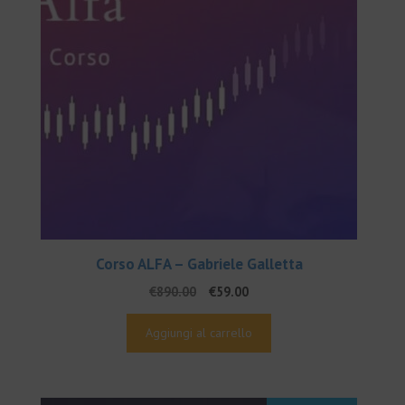
Corso ALFA – Gabriele Galletta
Il
Il
€
890.00
€
59.00
prezzo
prezzo
originale
attuale
Aggiungi al carrello
era:
è:
€890.00.
€59.00.