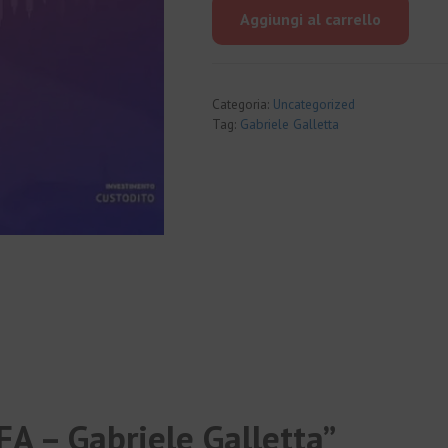
originale
attuale
Aggiungi al carrello
era:
è:
€890.00.
€59.00.
Categoria:
Uncategorized
Tag:
Gabriele Galletta
LFA – Gabriele Galletta”