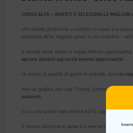
CORSO ALFA – INVESTI E SELEZIONA LE MIGLIOR
«
Ho iniziato finalmente a investire in azioni e a costru
selezione delle migliori azioni in cui investire – a
Il mondo delle azioni ti regala infinite opportunit
aprono davanti agli occhi enormi opportunità.
Le azioni, in qualità di quote di aziende, sono
la rap
Non un grafico, non una T
rading System
, non una “
ca
azionisti.
Ecco cosa potrai fare dentro ALFA, capire come sco
Inseri
Il nostro obiettivo è aiutarti a metterti in gioco,