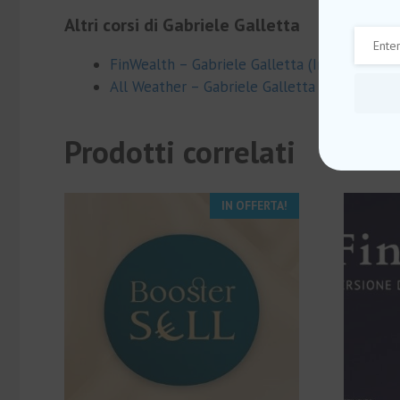
Altri corsi di Gabriele Galletta
FinWealth – Gabriele Galletta (Investimento
All Weather – Gabriele Galletta (Investimen
Prodotti correlati
IN OFFERTA!