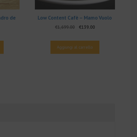
ndro de
Low Content Cafè – Mamo Vuolo
Il
Il
€
1,699.00
€
139.00
prezzo
prezzo
rezzo
originale
attuale
e
tuale
era:
è:
Aggiungi al carrello
€1,699.00.
€139.00.
7.00.