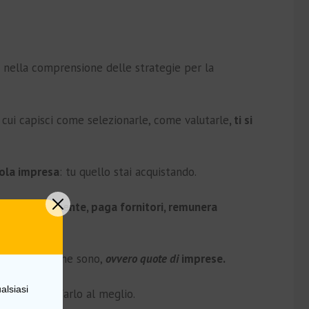
o nella comprensione delle strategie per la
 cui capisci come selezionarle, come valutarle
, ti si
gola impresa
: tu quello stai acquistando.
i, assume gente, paga fornitori, remunera
 per quello che sono,
ovvero quote di
imprese.
alsiasi
ologici
per farlo al meglio.