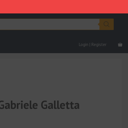
Gabriele
era:
è:
Galletta
€890.00.
€59.00.
quantità
Login | Register
Gabriele Galletta