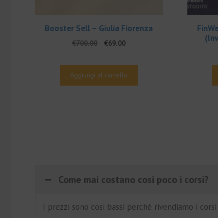
Booster Sell – Giulia Fiorenza
FinWe
(In
Il
Il
€
700.00
€
69.00
prezzo
prezzo
originale
attuale
era:
è:
Aggiungi al carrello
€700.00.
€69.00.
Come mai costano cosi poco i corsi?
I prezzi sono cosi bassi perchè rivendiamo i cors