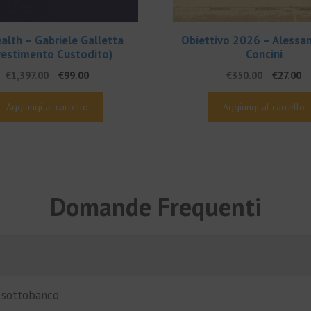
alth – Gabriele Galletta
Obiettivo 2026 – Alessa
vestimento Custodito)
Concini
Il
Il
Il
Il
€
1,397.00
€
99.00
€
350.00
€
27.00
prezzo
prezzo
prezzo
p
originale
attuale
original
at
Aggiungi al carrello
Aggiungi al carrello
era:
è:
era:
è:
€1,397.00.
€99.00.
€350.00.
€2
Domande Frequenti
i sottobanco