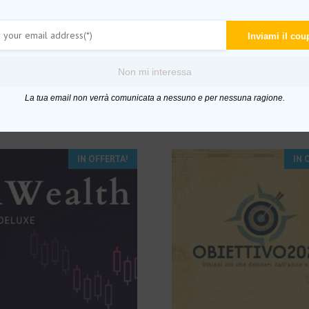
Inviami il co
 Custodito)
to Custodito)
Non mi interessa
La tua email non verrà comunicata a nessuno e per nessuna ragione.
IN OFFERTA!
IN 