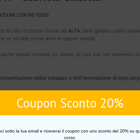
I AZIONI CON METODO
ire la mia ricchezza
». Grazie ad
ALFA
, sarai guidato passo pass
nche se sei alle prime armi in questo mondo.
à, anche stando comodo sul divano di casa tua: nel momento in
presentazione dello sviluppo e dell’innovazione di ogni sin
ndela
“, ma una piccola quota di un qualcosa che
vende prodott
Coupon Sconto 20%
vare le migliori opportunità del mercato, trattando le azioni
sci sotto la tua email e riceverai il coupon con uno sconto del 20% su qu
 guidandoti in questo modo e dandoti
strumenti finanziari e psic
corso.