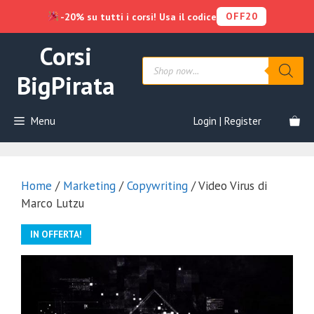
OFF20
-20% su tutti i corsi! Usa il codice
Vai
Corsi
al
Products
contenuto
search
BigPirata
Menu
Login | Register
Home
/
Marketing
/
Copywriting
/ Video Virus di
Marco Lutzu
IN OFFERTA!