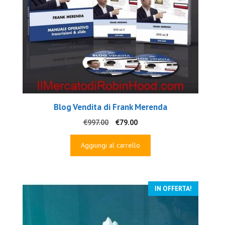
Blog Vendita di Frank Merenda
Il
Il
€
997.00
€
79.00
prezzo
prezzo
originale
attuale
Aggiungi al carrello
era:
è:
€997.00.
€79.00.
IN OFFERTA!