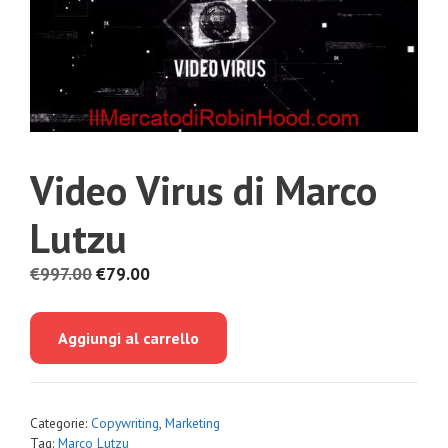
Video Virus di Marco
Lutzu
Il
Il
€
997.00
€
79.00
prezzo
prezzo
originale
attuale
Aggiungi al carrello
era:
è:
€997.00.
€79.00.
Categorie:
Copywriting
,
Marketing
Tag:
Marco Lutzu