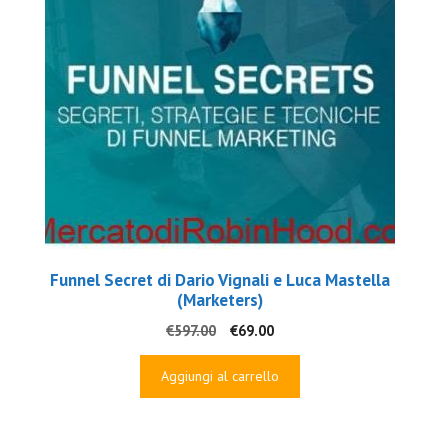
Funnel Secret di Dario Vignali e Luca Mastella
(Marketers)
Il
Il
€
597.00
€
69.00
prezzo
prezzo
originale
attuale
Aggiungi al carrello
era:
è:
€597.00.
€69.00.