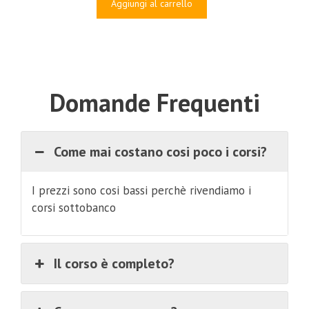
originale
attuale
Aggiungi al carrello
era:
è:
€997.00.
€82.00.
Domande Frequenti
Come mai costano cosi poco i corsi?
I prezzi sono cosi bassi perchè rivendiamo i
corsi sottobanco
Il corso è completo?