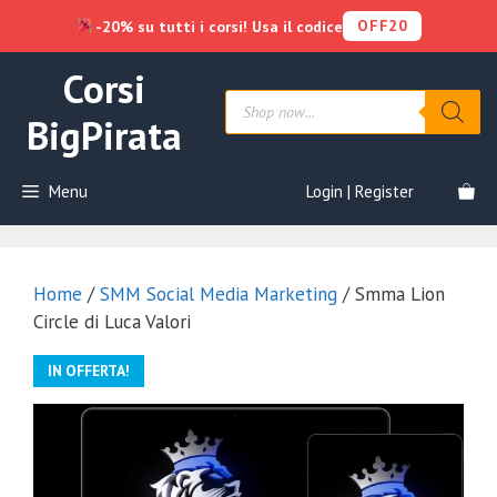
OFF20
-20% su tutti i corsi! Usa il codice
Vai
Corsi
al
Products
contenuto
search
BigPirata
Menu
Login | Register
Home
/
SMM Social Media Marketing
/ Smma Lion
Circle di Luca Valori
IN OFFERTA!