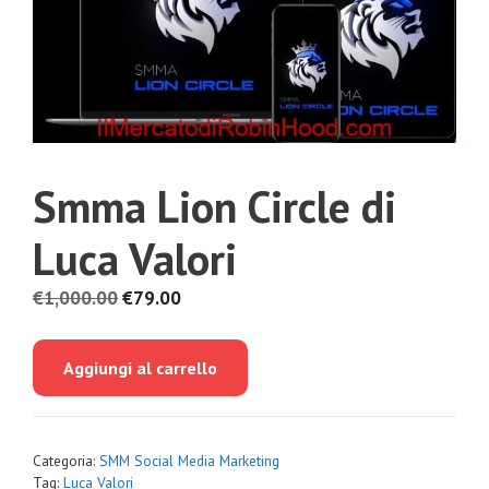
Smma Lion Circle di
Luca Valori
Il
Il
€
1,000.00
€
79.00
prezzo
prezzo
originale
attuale
Aggiungi al carrello
era:
è:
€1,000.00.
€79.00.
Categoria:
SMM Social Media Marketing
Tag:
Luca Valori