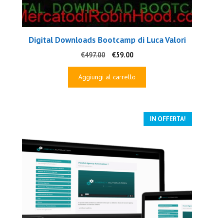
Digital Downloads Bootcamp di Luca Valori
Il
Il
€
497.00
€
59.00
prezzo
prezzo
originale
attuale
Aggiungi al carrello
era:
è:
€497.00.
€59.00.
IN OFFERTA!