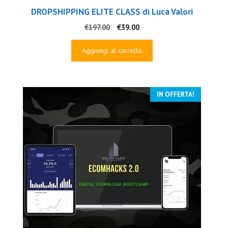
DROPSHIPPING ELITE CLASS di Luca Valori
Il
Il
€
197.00
€
39.00
prezzo
prezzo
originale
attuale
Aggiungi al carrello
era:
è:
€197.00.
€39.00.
IN OFFERTA!