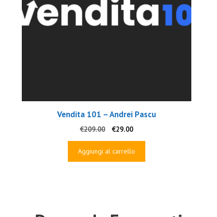
Vendita 101 – Andrei Pascu
Il
Il
€
209.00
€
29.00
prezzo
prezzo
originale
attuale
Aggiungi al carrello
era:
è:
€209.00.
€29.00.