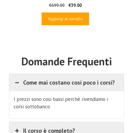
Il
Il
€
699.00
€
39.00
prezzo
prezzo
originale
attuale
Aggiungi al carrello
era:
è:
€699.00.
€39.00.
Domande Frequenti
Come mai costano cosi poco i corsi?
I prezzi sono cosi bassi perchè rivendiamo i
corsi sottobanco
Il corso è completo?