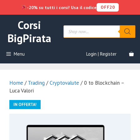
OFF20
-20% su tutti i corsi! Usa il codice
Vai
Corsi
al
Products
contenuto
search
BigPirata
Menu
Login | Register
Home
/
Trading
/
Cryptovalute
/ 0 to Blockchain –
Luca Valori
IN OFFERTA!