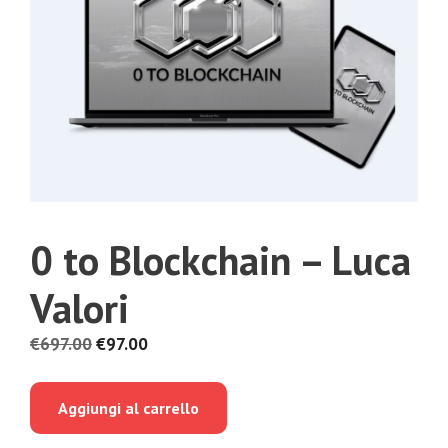
0 to Blockchain – Luca
Valori
Il
Il
€
697.00
€
97.00
prezzo
prezzo
originale
attuale
Aggiungi al carrello
era:
è:
€697.00.
€97.00.