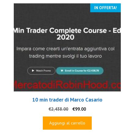
IN OFFERTA!
10 min trader di Marco Casario
Il
Il
€
2,438.00
€
99.00
prezzo
prezzo
originale
attuale
Aggiungi al carrello
era:
è:
€2,438.00.
€99.00.