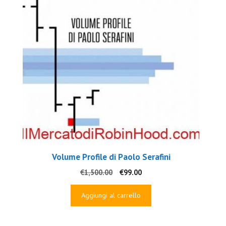
Volume Profile di Paolo Serafini
Il
Il
€
1,500.00
€
99.00
prezzo
prezzo
originale
attuale
Aggiungi al carrello
era:
è:
€1,500.00.
€99.00.