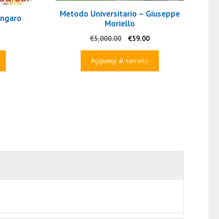
Metodo Universitario – Giuseppe
Ongaro
Moriello
Il
Il
€
5,000.00
€
59.00
rezzo
prezzo
prezzo
tuale
originale
attuale
Aggiungi al carrello
era:
è:
9.00.
€5,000.00.
€59.00.