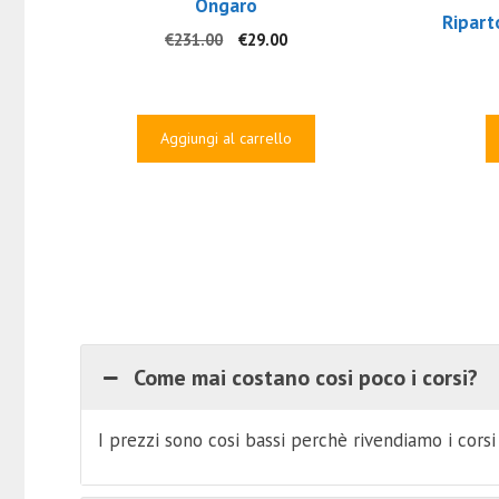
Ongaro
Ripart
Il
Il
€
231.00
€
29.00
prezzo
prezzo
originale
attuale
era:
è:
€231.00.
€29.00.
Aggiungi al carrello
Come mai costano cosi poco i corsi?
I prezzi sono cosi bassi perchè rivendiamo i cors