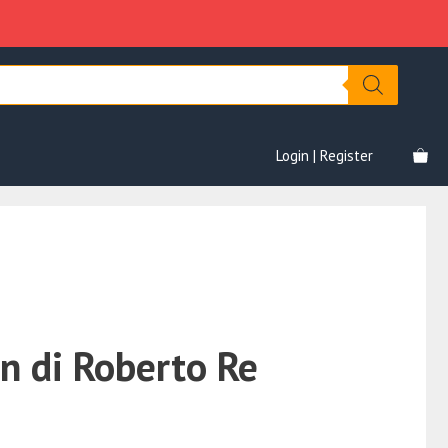
Roberto
era:
è:
Re
€1,200.00.
€79.00.
quantità
Login | Register
n di Roberto Re