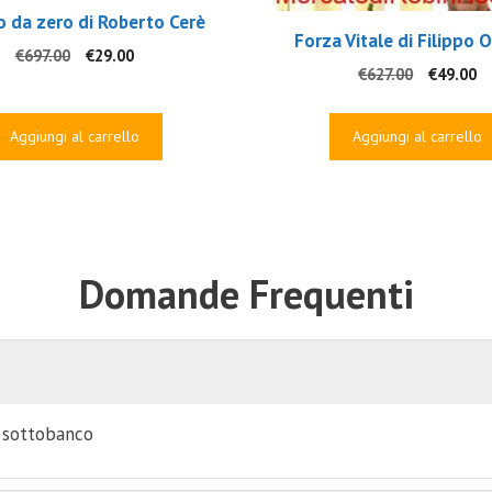
o da zero di Roberto Cerè
Forza Vitale di Filippo 
Il
Il
€
697.00
€
29.00
Il
Il
€
627.00
€
49.00
prezzo
prezzo
prezzo
p
originale
attuale
originale
at
era:
è:
Aggiungi al carrello
Aggiungi al carrello
era:
è:
€697.00.
€29.00.
€627.00.
€4
Domande Frequenti
i sottobanco