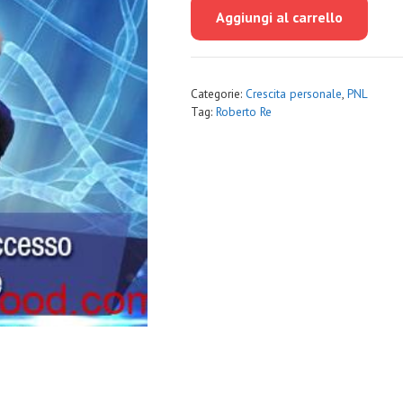
originale
attuale
Aggiungi al carrello
era:
è:
€1,200.00.
€79.00.
Categorie:
Crescita personale
,
PNL
Tag:
Roberto Re