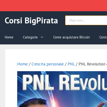
Vai
Products
Corsi BigPirata
al
search
contenuto
Home
Categorie
Come acquistare Bitcoin
Cont
Home
/
Crescita personale
/
PNL
/ PNL Revolution 