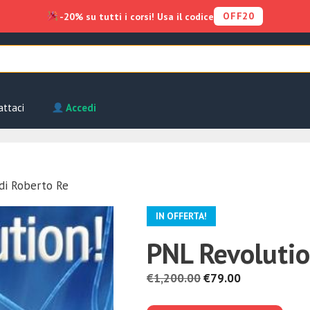
OFF20
-20% su tutti i corsi! Usa il codice
attaci
Accedi
di Roberto Re
IN OFFERTA!
PNL Revolutio
Il
Il
€
1,200.00
€
79.00
prezzo
prezzo