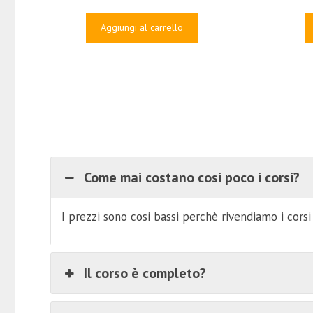
era:
è:
€1,210.00.
€59.00.
Aggiungi al carrello
Come mai costano cosi poco i corsi?
I prezzi sono cosi bassi perchè rivendiamo i cors
Il corso è completo?