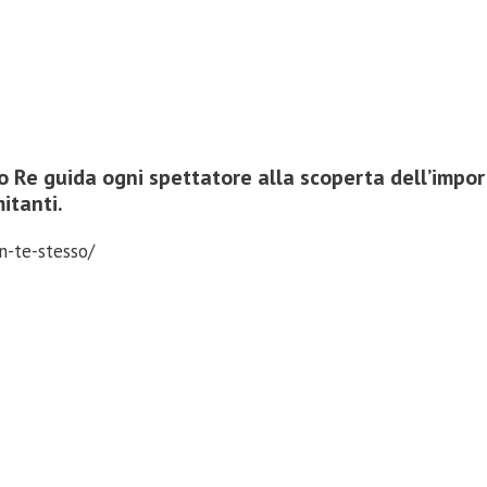
o Re
guida ogni spettatore alla scoperta dell’impo
itanti.
n-te-stesso/