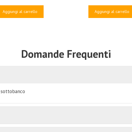
prezzo
prezzo
original
a
originale
attuale
Aggiungi al carrello
Aggiungi al carrello
era:
è
era:
è:
€5,000.
€
€241.00.
€25.00.
Domande Frequenti
i sottobanco