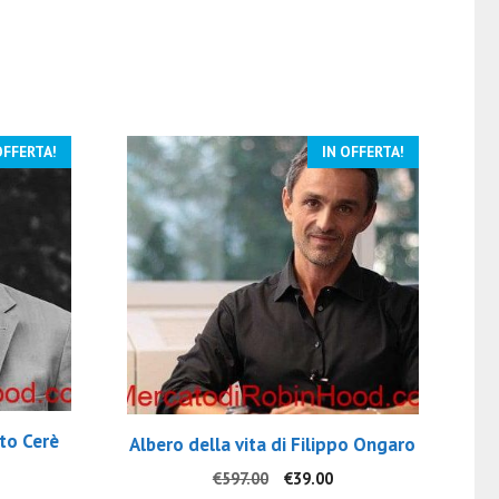
OFFERTA!
IN OFFERTA!
to Cerè
Albero della vita di Filippo Ongaro
l
Il
Il
€
597.00
€
39.00
rezzo