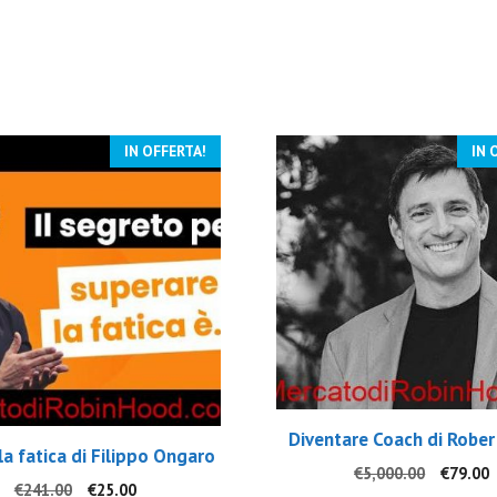
IN OFFERTA!
IN 
Diventare Coach di Rober
la fatica di Filippo Ongaro
Il
I
€
5,000.00
€
79.00
Il
Il
€
241.00
€
25.00
prezzo
p