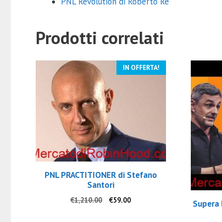
PNL Revolution di Roberto Re
Prodotti correlati
IN OFFERTA!
PNL PRACTITIONER di Stefano
Santori
Il
Il
€
1,210.00
€
59.00
Supera 
prezzo
prezzo
originale
attuale