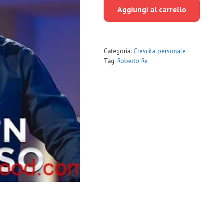
originale
attuale
Aggiungi al carrello
era:
è:
€29.00.
€5.00.
Categoria:
Crescita personale
Tag:
Roberto Re