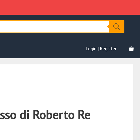
stesso
era:
è:
di
€29.00.
€5.00.
Roberto
Re
quantità
Login | Register
esso di Roberto Re