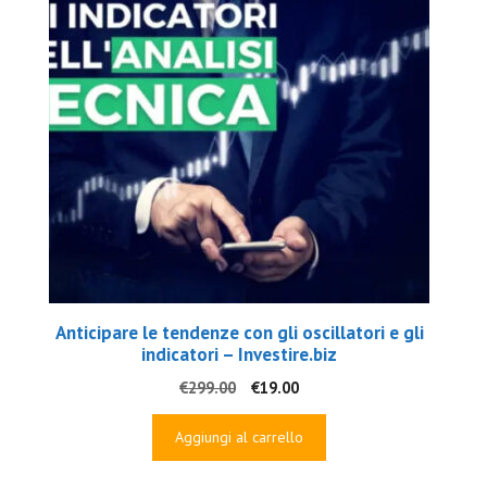
Anticipare le tendenze con gli oscillatori e gli
indicatori – Investire.biz
Il
Il
€
299.00
€
19.00
prezzo
prezzo
originale
attuale
Aggiungi al carrello
era:
è:
€299.00.
€19.00.