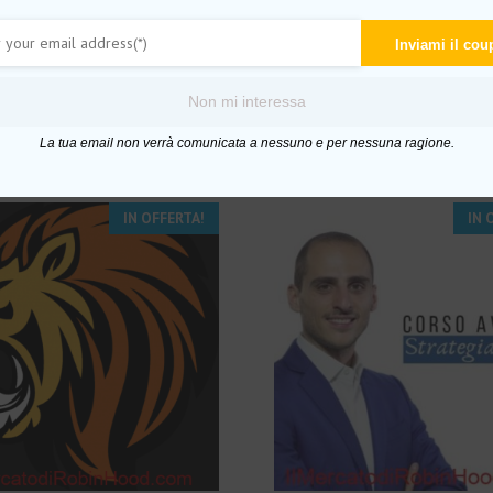
cation
on
Inviami il co
Non mi interessa
La tua email non verrà comunicata a nessuno e per nessuna ragione.
IN OFFERTA!
IN 