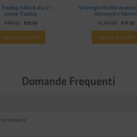
 Trading dalla A alla Z –
Strategia MorAle Avanzat
Leone Trading
Alessandro Morett
Il
Il
Il
Il
€
497.00
€
39.00
€
1,097.00
€
79.00
prezzo
prezzo
prezzo
p
originale
attuale
original
a
Aggiungi al carrello
Aggiungi al carrello
era:
è:
era:
è
€497.00.
€39.00.
€1,097.
€
Domande Frequenti
i sottobanco