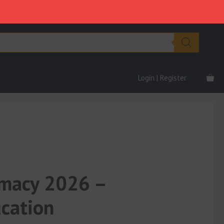
–
era:
è:
Morpheus
€3,997.00.
€299.00.
Education
quantità
Login | Register
macy 2026 –
cation