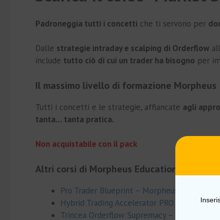
Padroneggia tutti i concetti
che ti servono per
dom
Dalle
strategie intraday e scalping di Orderflow
al
include
tutto ciò di cui un trader ha bisogno
per imp
Il massimo livello di formazione Morpheus
Tutti i concetti e le strategie, affiancate
agli appro
tanta… tanta pratica.
Non acquistabile con il pack
Altri corsi di Morpheus Education
Pro Trader Blueprint – Morpheus Education
Inseri
Hybrid Trading Accelerator PRO – Morpheus
Trincea Orderflow Supremacy – Morpheus E