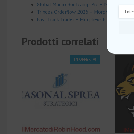
Global Macro Bootcamp Pro – Morpheus Edu
Trincea Orderflow 2026 – Morpheus Educati
Fast Track Trader – Morpheus Education
Prodotti correlati
IN OFFERTA!