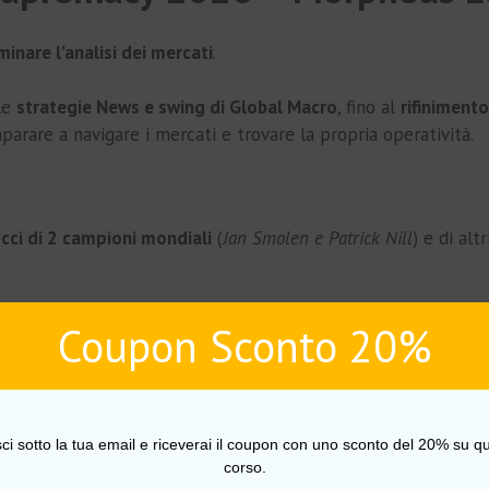
inare l’analisi dei mercati
.
le
strategie News e swing di Global Macro
, fino al
rifiniment
arare a navigare i mercati e trovare la propria operatività.
cci di 2 campioni mondiali
(
Jan Smolen e Patrick Nill
) e di alt
Coupon Sconto 20%
sci sotto la tua email e riceverai il coupon con uno sconto del 20% su qu
 Education
corso.
ducation