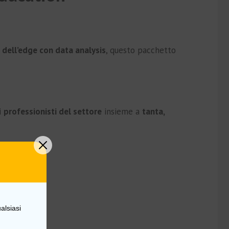
o dell’edge con data analysis
, questo pacchetto
ri
professionisti del settore
insieme a
tanta,
alsiasi