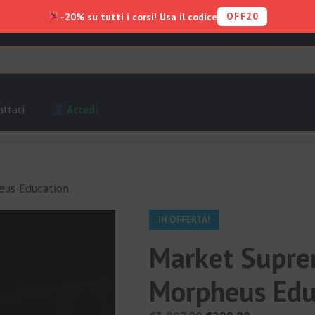
OFF20
-20% su tutti i corsi! Usa il codice
attaci
Accedi
us Education
IN OFFERTA!
Market Supre
Morpheus Edu