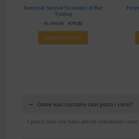
Seasonal Spread Strategici di Buz
Forex
Trading
Il
Il
€
1,490.00
€
79.00
prezzo
prezzo
originale
attuale
Aggiungi al carrello
era:
è:
€1,490.00.
€79.00.
Come mai costano cosi poco i corsi?
I prezzi sono cosi bassi perchè rivendiamo i cors