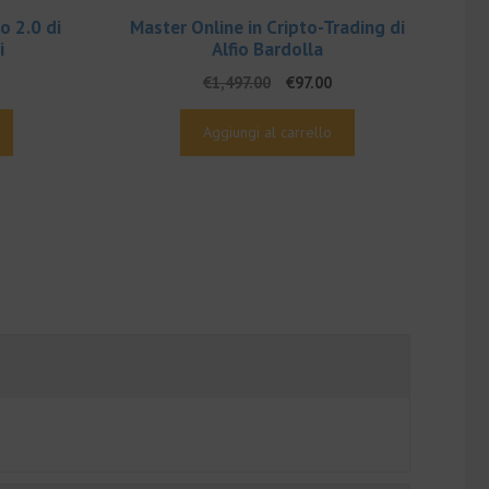
o 2.0 di
Master Online in Cripto-Trading di
i
Alfio Bardolla
Il
Il
€
1,497.00
€
97.00
rezzo
prezzo
prezzo
e
ttuale
originale
attuale
Aggiungi al carrello
:
era:
è:
00.
79.00.
€1,497.00.
€97.00.