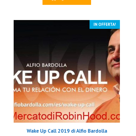
era:
è:
€1,500.00.
€99.00.
IN OFFERTA!
Wake Up Call 2019 di Alfio Bardolla