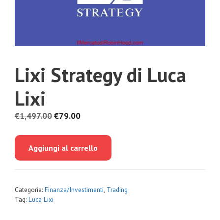
Lixi Strategy di Luca
Lixi
Il
Il
€
1,497.00
€
79.00
prezzo
prezzo
originale
attuale
Aggiungi al carrello
era:
è:
€1,497.00.
€79.00.
Categorie:
Finanza/Investimenti
,
Trading
Tag:
Luca Lixi