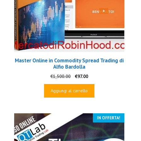
Master Online in Commodity Spread Trading di
Alfio Bardolla
Il
Il
€
1,500.00
€
97.00
prezzo
prezzo
originale
attuale
Aggiungi al carrello
era:
è:
€1,500.00.
€97.00.
IN OFFERTA!