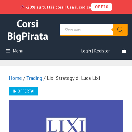
OFF20
-20% su tutti i corsi! Usa il codice
Vai
Corsi
al
Products
contenuto
search
BigPirata
Menu
Login | Register
Home
/
Trading
/ Lixi Strategy di Luca Lixi
IN OFFERTA!