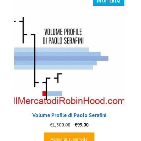
IN OFFERTA!
Volume Profile di Paolo Serafini
Il
Il
€
1,500.00
€
99.00
prezzo
prezzo
originale
attuale
Aggiungi al carrello