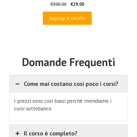
Il
Il
€
300.00
€
29.00
prezzo
prezzo
originale
attuale
Aggiungi al carrello
era:
è:
€300.00.
€29.00.
Domande Frequenti
Come mai costano cosi poco i corsi?
I prezzi sono cosi bassi perchè rivendiamo i
corsi sottobanco
Il corso è completo?