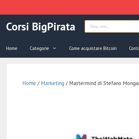
Vai
Products
Corsi BigPirata
al
search
contenuto
Home
Categorie
Come acquistare Bitcoin
Cont
Home
/
Marketing
/ Mastermind di Stefano Mongar