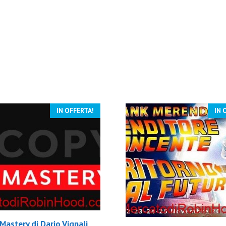
IN OFFERTA!
IN 
astery di Dario Vignali