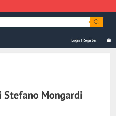
Mongardi
era:
è:
quantità
€997.00.
€79.00.
Login | Register
i Stefano Mongardi