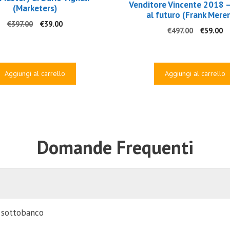
Venditore Vincente 2018 –
(Marketers)
al futuro (Frank Mere
Il
Il
€
397.00
€
39.00
Il
Il
€
497.00
€
59.00
prezzo
prezzo
prezzo
p
originale
attuale
originale
at
era:
è:
era:
è:
€397.00.
€39.00.
€497.00.
€5
Aggiungi al carrello
Aggiungi al carrello
Domande Frequenti
i sottobanco