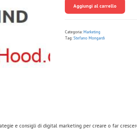
originale
attuale
Aggiungi al carrello
era:
è:
€997.00.
€79.00.
Categoria:
Marketing
Tag:
Stefano Mongardi
tegie e consigli di digital marketing per creare o far crescere