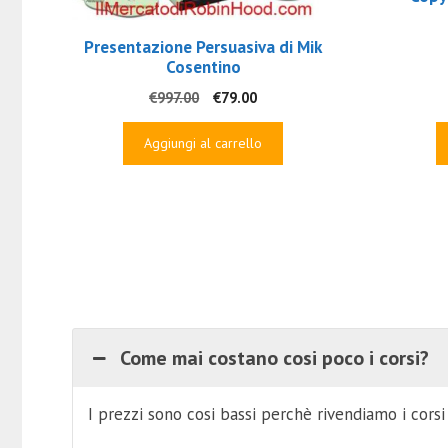
Presentazione Persuasiva di Mik
Cosentino
Il
Il
€
997.00
€
79.00
prezzo
prezzo
originale
attuale
Aggiungi al carrello
era:
è:
€997.00.
€79.00.
Come mai costano cosi poco i corsi?
I prezzi sono cosi bassi perchè rivendiamo i cors