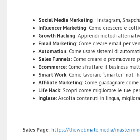
Social Media Marketing
: Instagram, Snapcha
Influencer Marketing
: Come crescere e colt
Growth Hacking
: Apprendi metodi alternativi
Email Marketing
: Come creare email per vend
Automation
: Come usare sistemi di automat
Sales Funnels
: Come creare e promuovere p
Ecommerce
: Come sfruttare il business mu
Smart Work
: Come lavorare “smarter” not “ha
Affiliate Marketing
: Come guadagnare come a
Life Hack
: Scopri come migliorare le tue pe
Inglese
: Ascolta contenuti in lingua, miglio
Sales Page
:
https://thewebmate.media/mastermin