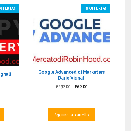
OFFERTA!
IN OFFERTA!
Google Advanced di Marketers
ignali
Dario Vignali
Il
Il
€
497.00
€
69.00
prezzo
prezzo
rezzo
originale
attuale
tuale
era:
è:
€497.00.
€69.00.
9.00.
Aggiungi al carrello