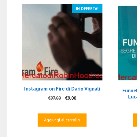
IN OFFERTA!
Instagram on Fire di Dario Vignali
Funnel
Luc
Il
Il
€
97.00
€
9.00
prezzo
prezzo
originale
attuale
era:
è:
Aggiungi al carrello
€97.00.
€9.00.