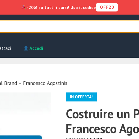
OFF20
-20% su tutti i corsi! Usa il codice
attaci
Accedi
al Brand – Francesco Agostinis
IN OFFERTA!
Costruire un 
Francesco Ago