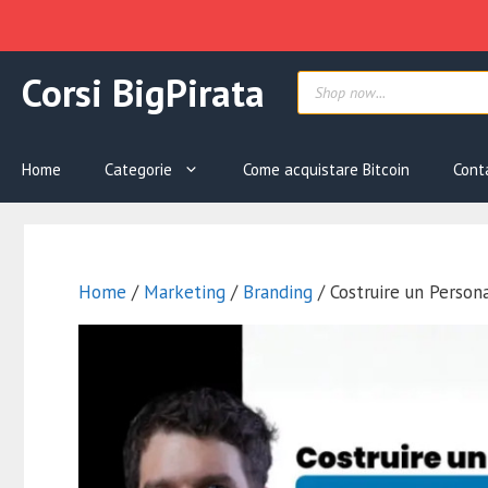
Vai
Products
Corsi BigPirata
al
search
contenuto
Home
Categorie
Come acquistare Bitcoin
Cont
Home
/
Marketing
/
Branding
/ Costruire un Person