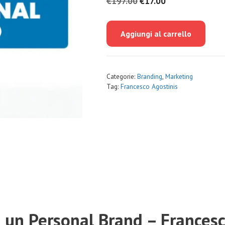
Il
Il
€
197.00
€
17.00
prezzo
prezzo
originale
attuale
Aggiungi al carrello
era:
è:
€197.00.
€17.00.
Categorie:
Branding
,
Marketing
Tag:
Francesco Agostinis
re un Personal Brand – Frances