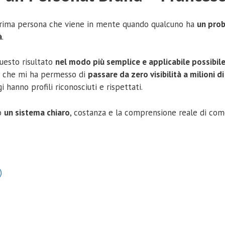
 prima persona che viene in mente quando qualcuno ha
un prob
à
.
uesto risultato
nel modo più semplice e applicabile possibil
so che mi ha permesso di
passare da zero visibilità a milioni d
hanno profili riconosciuti e rispettati.
no
un sistema chiaro
, costanza e la comprensione reale di come
)