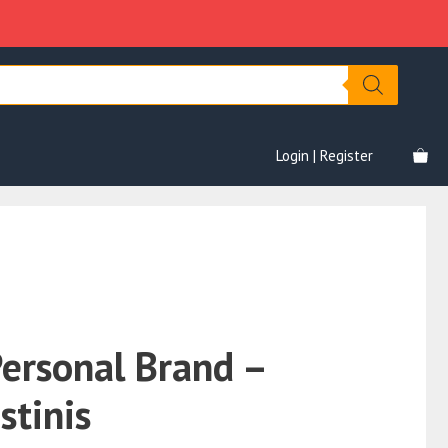
Brand
era:
è:
–
€197.00.
€17.00.
Francesco
Agostinis
quantità
Login | Register
Personal Brand –
stinis