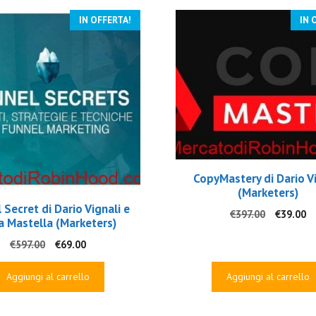
IN OFFERTA!
IN 
CopyMastery di Dario V
(Marketers)
 Secret di Dario Vignali e
Il
Il
€
397.00
€
39.00
a Mastella (Marketers)
prezzo
p
originale
at
Il
Il
€
597.00
€
69.00
era:
è:
prezzo
prezzo
€397.00.
€3
originale
attuale
Aggiungi al carrello
Aggiungi al carrello
era:
è:
€597.00.
€69.00.