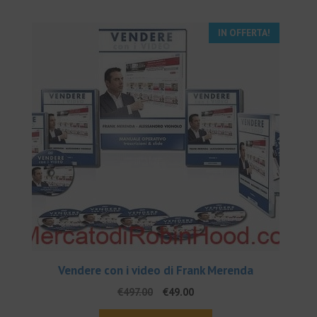
IN OFFERTA!
Vendere con i video di Frank Merenda
Il
Il
€
497.00
€
49.00
prezzo
prezzo