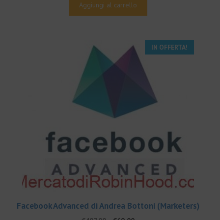
originale
attuale
Aggiungi al carrello
era:
è:
€497.00.
€49.00.
IN OFFERTA!
Facebook Advanced di Andrea Bottoni (Marketers)