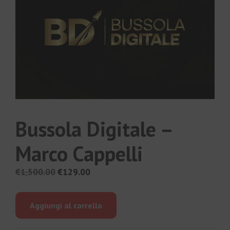
Bussola Digitale –
Marco Cappelli
Il
Il
€
1,500.00
€
129.00
prezzo
prezzo
originale
attuale
Aggiungi al carrello
era:
è:
€1,500.00.
€129.00.