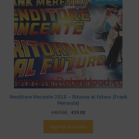
Venditore Vincente 2018 – Ritorno al futuro (Frank
Merenda)
Il
Il
€
497.00
€
59.00
prezzo
prezzo
originale
attuale
Aggiungi al carrello
era:
è:
€497.00.
€59.00.