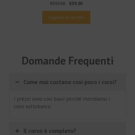
Il
Il
€
397.00
€
39.00
prezzo
prezzo
originale
attuale
Aggiungi al carrello
era:
è:
€397.00.
€39.00.
Domande Frequenti
Come mai costano cosi poco i corsi?
I prezzi sono cosi bassi perchè rivendiamo i
corsi sottobanco
Il corso è completo?