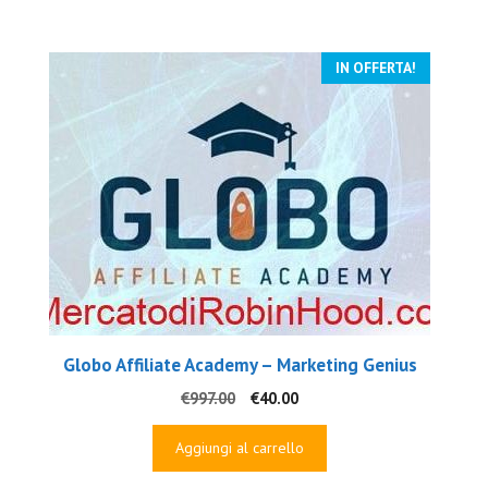
€130.00.
€19.00.
IN OFFERTA!
Globo Affiliate Academy – Marketing Genius
Il
Il
€
997.00
€
40.00
prezzo
prezzo
originale
attuale
Aggiungi al carrello
era:
è: