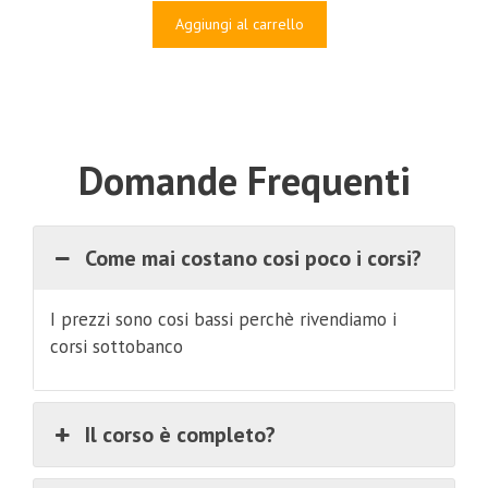
originale
attuale
Aggiungi al carrello
era:
è:
€97.00.
€9.00.
Domande Frequenti
Come mai costano cosi poco i corsi?
I prezzi sono cosi bassi perchè rivendiamo i
corsi sottobanco
Il corso è completo?