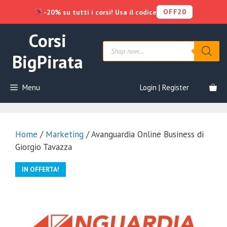
OFF20
-20% su tutti i corsi! Usa il codice
Vai
Corsi
al
Products
contenuto
search
BigPirata
Menu
Login | Register
Home
/
Marketing
/ Avanguardia Online Business di
Giorgio Tavazza
IN OFFERTA!