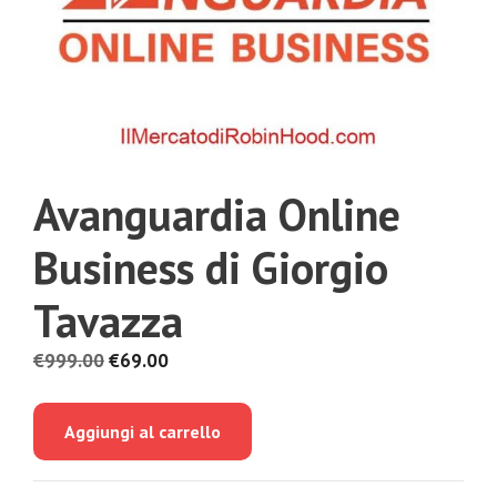
Avanguardia Online
Business di Giorgio
Tavazza
Il
Il
€
999.00
€
69.00
prezzo
prezzo
originale
attuale
Aggiungi al carrello
era:
è:
€999.00.
€69.00.