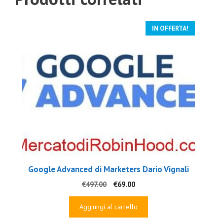
IN OFFERTA!
Google Advanced di Marketers Dario Vignali
Il
Il
€
497.00
€
69.00
prezzo
prezzo
originale
attuale
Aggiungi al carrello
era:
è: