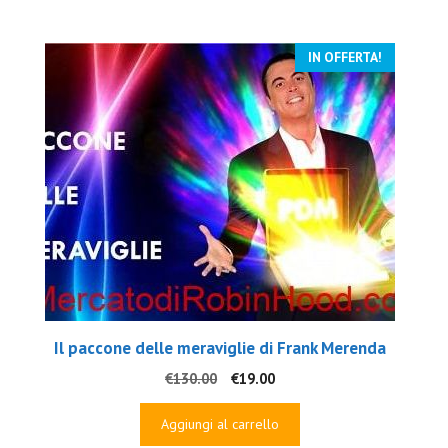
€497.00.
€69.00.
IN OFFERTA!
Il paccone delle meraviglie di Frank Merenda
Il
Il
€
130.00
€
19.00
prezzo
prezzo
originale
attuale
Aggiungi al carrello
era:
è: