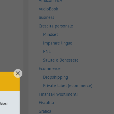
Amazon FBA
AudioBook
Business
Crescita personale
Mindset
Imparare lingue
PNL
Salute e Benessere
Ecommerce
Dropshipping
Private label (ecommerce)
Finanza/Investimenti
Fiscalità
alsiasi
Grafica