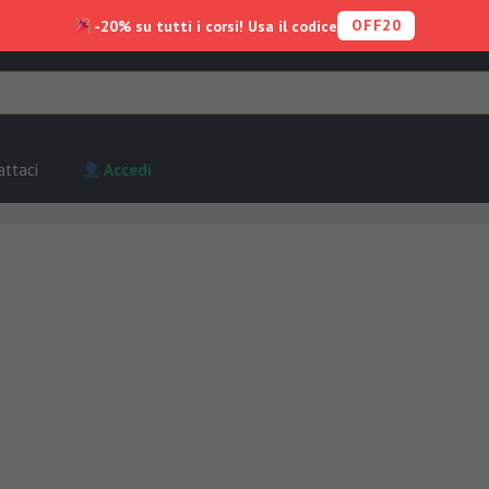
OFF20
-20% su tutti i corsi! Usa il codice
attaci
Accedi