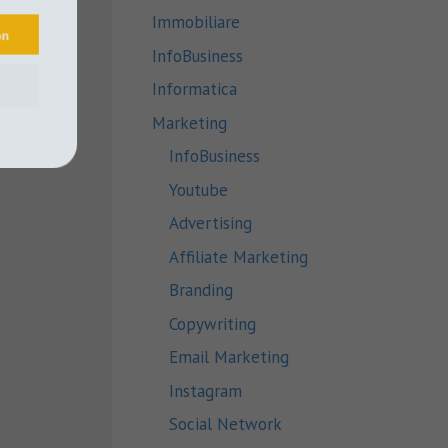
Immobiliare
upon
InfoBusiness
Informatica
Marketing
InfoBusiness
Youtube
Advertising
Affiliate Marketing
Branding
Copywriting
Email Marketing
Instagram
Social Network