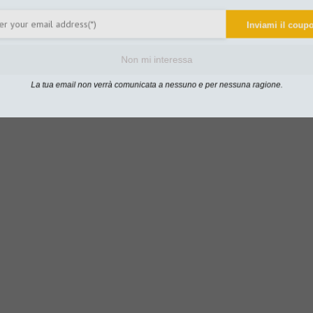
Inviami il co
Non mi interessa
La tua email non verrà comunicata a nessuno e per nessuna ragione.