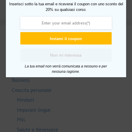
Categorie
Inserisci sotto la tua email e riceverai il coupon con uno sconto del
20% su qualsiasi corso.
Inviami il coupon
Intelligenza artificiale
Uncategorized
Non mi interessa
Amazon FBA
La tua email non verrà comunicata a nessuno e per
AudioBook
nessuna ragione.
Business
Crescita personale
Mindset
Imparare lingue
PNL
Salute e Benessere