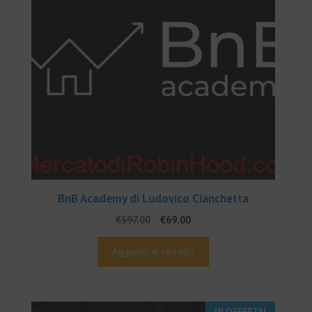
BnB Academy di Ludovico Cianchetta
Il
Il
€
597.00
€
69.00
prezzo
prezzo
originale
attuale
Aggiungi al carrello
era:
è:
€597.00.
€69.00.
IN OFFERTA!