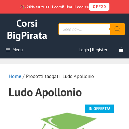
OFF20
-20% su tutti i corsi! Usa il codice
Vai
Corsi
al
Products
contenuto
search
BigPirata
Menu
Login | Register
Home
/ Prodotti taggati “Ludo Apollonio”
Ludo Apollonio
IN OFFERTA!