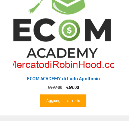
ECOM ACADEMY di Ludo Apollonio
Il
Il
€
997.00
€
69.00
prezzo
prezzo
originale
attuale
Aggiungi al carrello
era:
è:
€997.00.
€69.00.