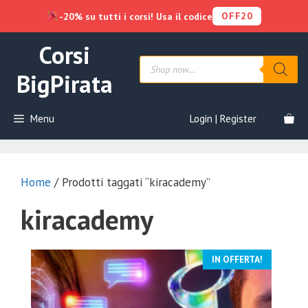
OFF20
-20% su tutti i corsi! Usa il codice
Vai
Corsi
al
Products
contenuto
search
BigPirata
Menu
Login | Register
Home
/ Prodotti taggati “kiracademy”
kiracademy
IN OFFERTA!