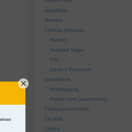
Amazon FBA
AudioBook
Business
Crescita personale
Mindset
Imparare lingue
PNL
Salute e Benessere
Ecommerce
Dropshipping
Private label (ecommerce)
Finanza/Investimenti
Fiscalità
alsiasi
Grafica