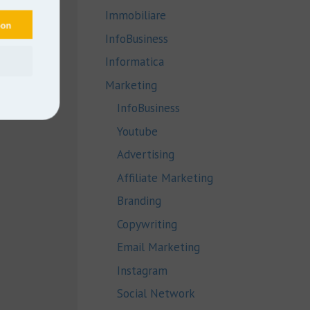
Immobiliare
upon
InfoBusiness
Informatica
Marketing
InfoBusiness
Youtube
Advertising
Affiliate Marketing
Branding
Copywriting
Email Marketing
Instagram
Social Network