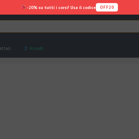
OFF20
-20% su tutti i corsi! Usa il codice
attaci
Accedi