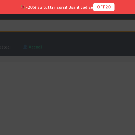
OFF20
-20% su tutti i corsi! Usa il codice
attaci
Accedi