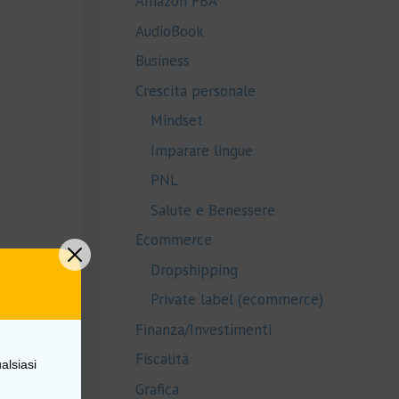
Amazon FBA
AudioBook
Business
Crescita personale
Mindset
Imparare lingue
PNL
Salute e Benessere
Ecommerce
Dropshipping
Private label (ecommerce)
Finanza/Investimenti
Fiscalità
alsiasi
Grafica