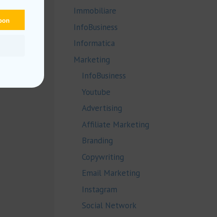
Immobiliare
upon
InfoBusiness
Informatica
Marketing
InfoBusiness
Youtube
Advertising
Affiliate Marketing
Branding
Copywriting
Email Marketing
Instagram
Social Network