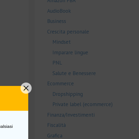
Amazon FBA
AudioBook
Business
Crescita personale
Mindset
Imparare lingue
PNL
Salute e Benessere
Ecommerce
Dropshipping
Private label (ecommerce)
Finanza/Investimenti
Fiscalità
alsiasi
Grafica