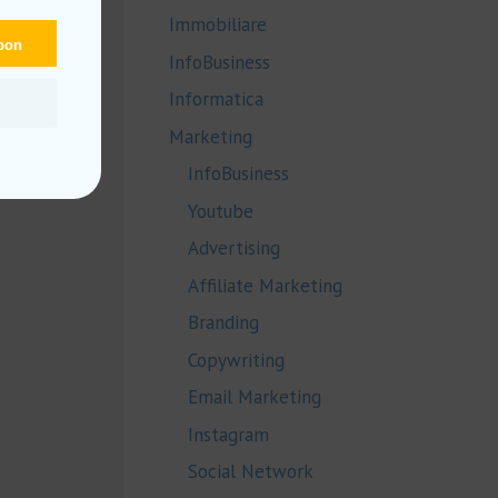
Immobiliare
upon
InfoBusiness
Informatica
Marketing
InfoBusiness
Youtube
Advertising
Affiliate Marketing
Branding
Copywriting
Email Marketing
Instagram
Social Network