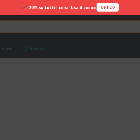
OFF20
-20% su tutti i corsi! Usa il codice
attaci
Accedi