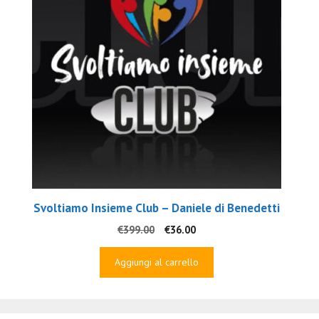
Svoltiamo Insieme Club – Daniele di Benedetti
Il
Il
€
399.00
€
36.00
prezzo
prezzo
originale
attuale
Aggiungi al carrello
era:
è:
€399.00.
€36.00.