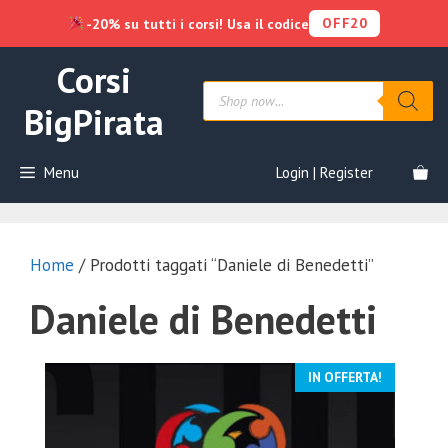
OFF20
-20% su tutti i corsi! Usa il codice
Vai
Corsi
al
Products
contenuto
search
BigPirata
Menu
Login | Register
Home
/ Prodotti taggati “Daniele di Benedetti”
Daniele di Benedetti
IN OFFERTA!