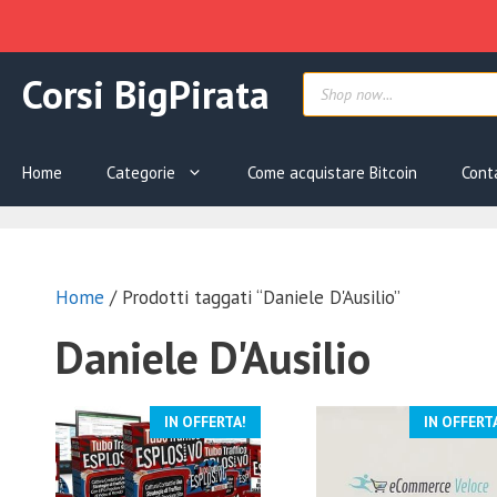
Vai
Products
Corsi BigPirata
al
search
contenuto
Home
Categorie
Come acquistare Bitcoin
Cont
Home
/ Prodotti taggati “Daniele D'Ausilio”
Daniele D'Ausilio
IN OFFERTA!
IN OFFERT