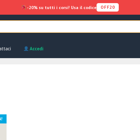
OFF20
-20% su tutti i corsi! Usa il codice
attaci
Accedi
A!