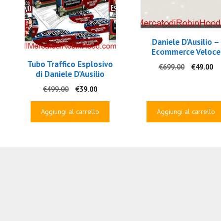
Daniele D’Ausilio –
Ecommerce Veloce
Tubo Traffico Esplosivo
Il
Il
€
699.00
€
49.00
di Daniele D’Ausilio
prezzo
pr
originale
at
Il
Il
€
499.00
€
39.00
era:
è:
prezzo
prezzo
€699.00.
€4
originale
attuale
Aggiungi al carrello
Aggiungi al carrello
era:
è:
€499.00.
€39.00.