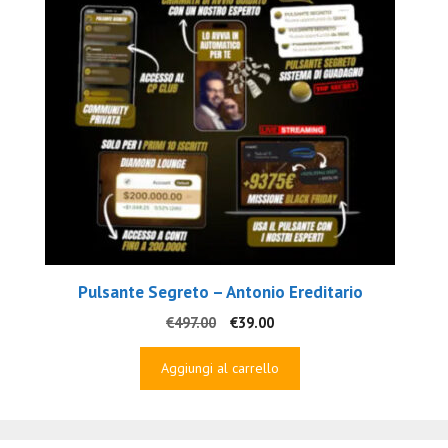
Pulsante Segreto – Antonio Ereditario
Il
Il
€
497.00
€
39.00
prezzo
prezzo
originale
attuale
Aggiungi al carrello
era:
è:
€497.00.
€39.00.