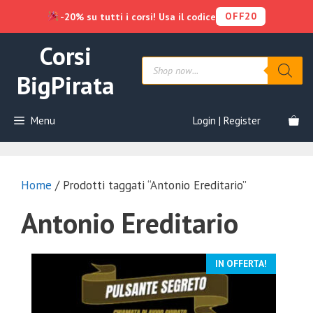
OFF20
-20% su tutti i corsi! Usa il codice
Vai
Corsi
al
Products
contenuto
search
BigPirata
Menu
Login | Register
Home
/ Prodotti taggati “Antonio Ereditario”
Antonio Ereditario
IN OFFERTA!