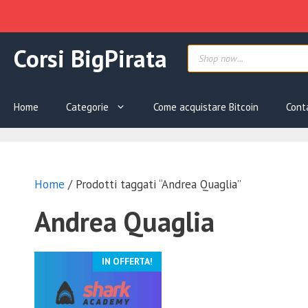
Vai
Products
Corsi BigPirata
al
search
contenuto
Home
Categorie
Come acquistare Bitcoin
Cont
Home
/ Prodotti taggati “Andrea Quaglia”
Andrea Quaglia
IN OFFERTA!