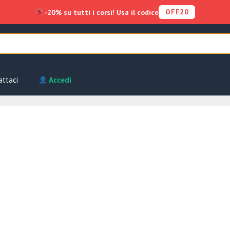
OFF20
-20% su tutti i corsi! Usa il codice
attaci
Accedi