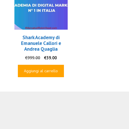
Shark Academy di
Emanuele Callori e
Andrea Quaglia
Il
Il
€
999.00
€
59.00
prezzo
prezzo
originale
attuale
Aggiungi al carrello
era:
è:
€999.00.
€59.00.