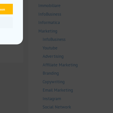
Immobiliare
upon
InfoBusiness
Informatica
Marketing
InfoBusiness
Youtube
Advertising
Affiliate Marketing
Branding
Copywriting
Email Marketing
Instagram
Social Network