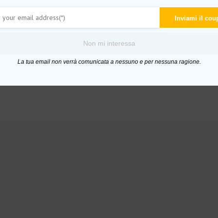
Inviami il co
Non mi interessa
La tua email non verrà comunicata a nessuno e per nessuna ragione.