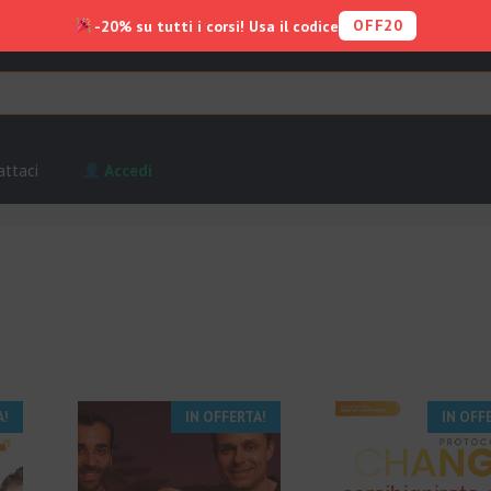
OFF20
-20% su tutti i corsi! Usa il codice
attaci
Accedi
A!
IN OFFERTA!
IN OFF