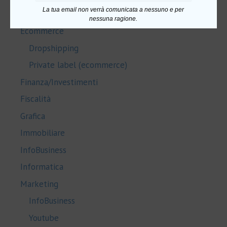
La tua email non verrà comunicata a nessuno e per
Salute e Benessere
nessuna ragione.
Ecommerce
Dropshipping
Private label (ecommerce)
Finanza/Investimenti
Fiscalità
Grafica
Immobiliare
InfoBusiness
Informatica
Marketing
InfoBusiness
Youtube