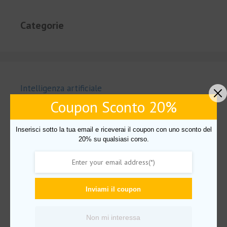
Categorie
Intelligenza artificiale
Coupon Sconto 20%
Uncategorized
Amazon FBA
Inserisci sotto la tua email e riceverai il coupon con uno sconto del
AudioBook
20% su qualsiasi corso.
Business
Crescita personale
Mindset
Inviami il coupon
Imparare lingue
Non mi interessa
PNL