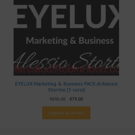
EYELUX Marketing & Business PACK di Alessio
Stortini (3 corsi)
Il
Il
€
891.00
€
79.00
prezzo
prezzo
originale
attuale
Aggiungi al carrello
era:
è:
€891.00.
€79.00.