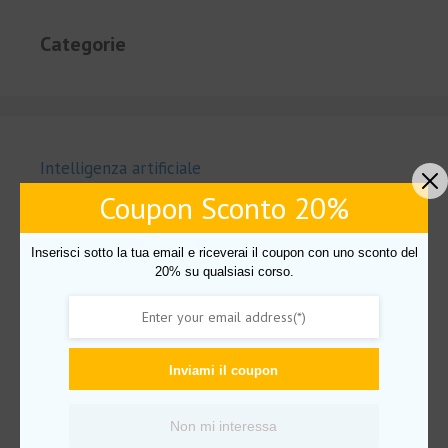
Categorie
Intelligenza artificiale
Coupon Sconto 20%
Uncategorized
Amazon FBA
Inserisci sotto la tua email e riceverai il coupon con uno sconto del
AudioBook
20% su qualsiasi corso.
Business
Crescita personale
Mindset
Inviami il coupon
Imparare lingue
Non mi interessa
PNL