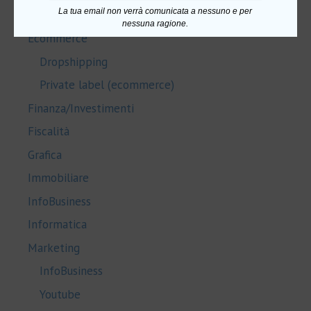
La tua email non verrà comunicata a nessuno e per
Salute e Benessere
nessuna ragione.
Ecommerce
Dropshipping
Private label (ecommerce)
Finanza/Investimenti
Fiscalità
Grafica
Immobiliare
InfoBusiness
Informatica
Marketing
InfoBusiness
Youtube