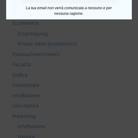
PNL
La tua email non verrà comunicata a nessuno e per
Salute e Benessere
nessuna ragione.
Ecommerce
Dropshipping
Private label (ecommerce)
Finanza/Investimenti
Fiscalità
Grafica
Immobiliare
InfoBusiness
Informatica
Marketing
InfoBusiness
Youtube