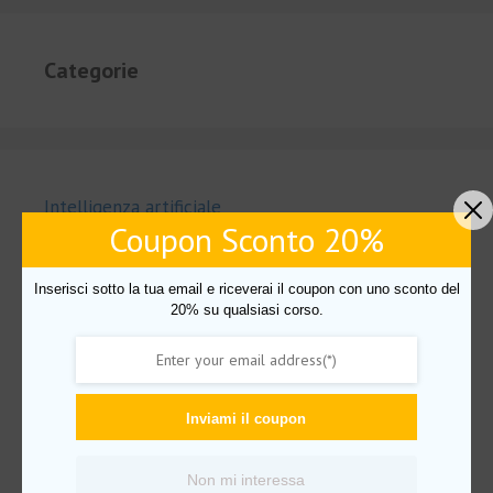
Categorie
Intelligenza artificiale
Coupon Sconto 20%
Uncategorized
Amazon FBA
Inserisci sotto la tua email e riceverai il coupon con uno sconto del
20% su qualsiasi corso.
AudioBook
Business
Crescita personale
Inviami il coupon
Mindset
Imparare lingue
Non mi interessa