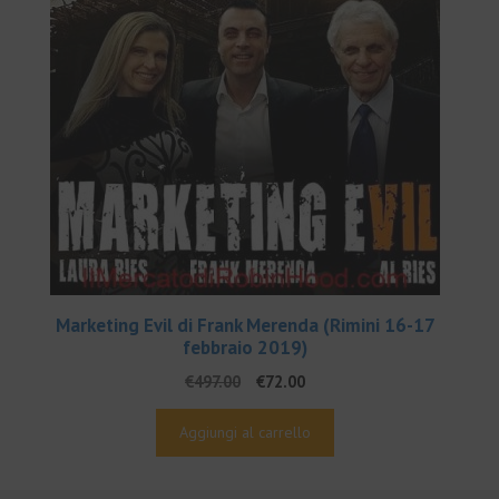
Marketing Evil di Frank Merenda (Rimini 16-17
febbraio 2019)
Il
Il
€
497.00
€
72.00
prezzo
prezzo
originale
attuale
Aggiungi al carrello
era:
è:
€497.00.
€72.00.