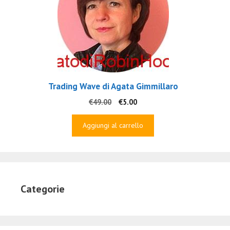
Trading Wave di Agata Gimmillaro
Il
Il
€
49.00
€
5.00
prezzo
prezzo
originale
attuale
Aggiungi al carrello
era:
è:
€49.00.
€5.00.
Categorie