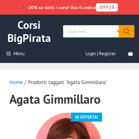
OFF20
-20% su tutti i corsi! Usa il codice
Vai
Corsi
al
Products
contenuto
search
BigPirata
Menu
Login | Register
Home
/ Prodotti taggati “Agata Gimmillaro”
Agata Gimmillaro
IN OFFERTA!