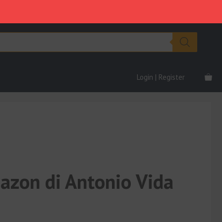
di
era:
è:
Antonio
€2,470.00.
€89.00.
Vida
quantità
Login | Register
azon di Antonio Vida