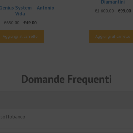
Diamantini
 Genius System – Antonio
Il
I
€
1,600.00
€
99.00
Vida
prezzo
p
Il
Il
€
650.00
€
49.00
original
a
prezzo
prezzo
era:
è
originale
attuale
€1,600.
€
Aggiungi al carrello
Aggiungi al carrello
era:
è:
€650.00.
€49.00.
Domande Frequenti
i sottobanco