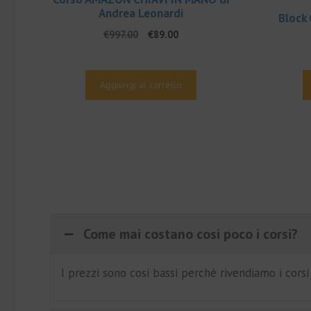
Andrea Leonardi
Block
Il
Il
€
997.00
€
89.00
prezzo
prezzo
originale
attuale
era:
è:
Aggiungi al carrello
€997.00.
€89.00.
Come mai costano cosi poco i corsi?
I prezzi sono cosi bassi perchè rivendiamo i cors