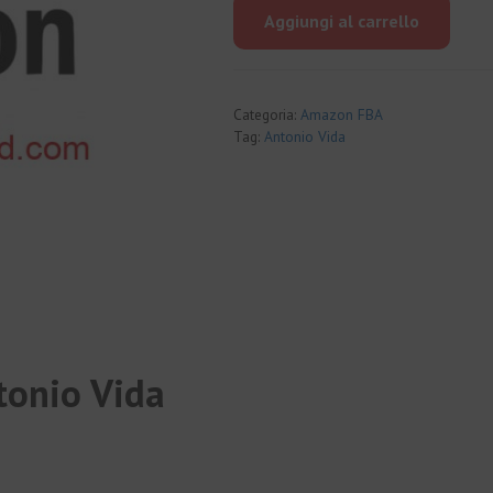
originale
attuale
Aggiungi al carrello
era:
è:
€2,470.00.
€89.00.
Categoria:
Amazon FBA
Tag:
Antonio Vida
tonio Vida