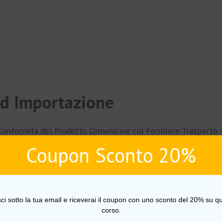
ed Importazione
 Conformità del Prodotto Comunicare col Fornitore Trasporto 
Coupon Sconto 20%
e Prodotto
sci sotto la tua email e riceverai il coupon con uno sconto del 20% su qu
 Elenco Puntato che Converte Descrizione e Keywords Verific
corso.
 per la Pagina Prodotto Fotografie Fai da Te