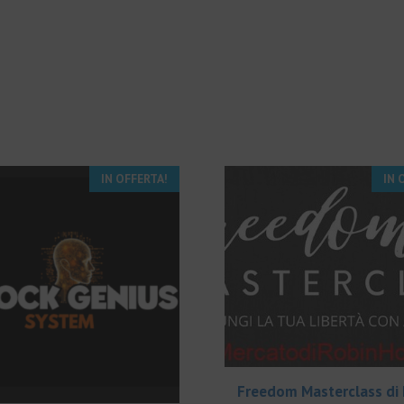
IN OFFERTA!
IN 
Freedom Masterclass di 