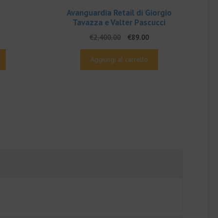
Avanguardia Retail di Giorgio
l
Tavazza e Valter Pascucci
rezzo
Il
Il
€
2,400.00
€
89.00
e
ttuale
prezzo
prezzo
:
originale
attuale
00.
99.00.
Aggiungi al carrello
era:
è:
€2,400.00.
€89.00.