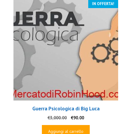
IN OFFERTA!
Guerra Psicologica di Big Luca
Il
Il
€
3,000.00
€
90.00
prezzo
prezzo
originale
attuale
Aggiungi al carrello