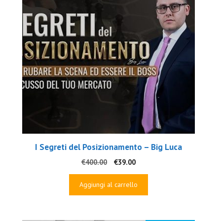
I Segreti del Posizionamento – Big Luca
Il
Il
€
400.00
€
39.00
prezzo
prezzo
originale
attuale
Aggiungi al carrello
era:
è:
€400.00.
€39.00.