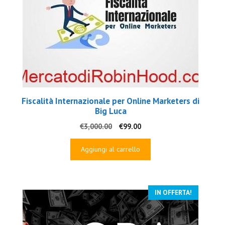
Fiscalità Internazionale per Online Marketers di
Big Luca
Il
Il
€
3,000.00
€
99.00
prezzo
prezzo
originale
attuale
Aggiungi al carrello
era:
è:
€3,000.00.
€99.00.
IN OFFERTA!