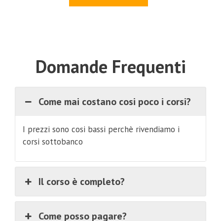
era:
è:
€3,000.00.
€90.00.
Domande Frequenti
Come mai costano cosi poco i corsi?
I prezzi sono cosi bassi perchè rivendiamo i
corsi sottobanco
Il corso è completo?
Come posso pagare?