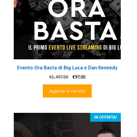
Evento Ora Basta di Big Luca e Dan Kennedy
Il
Il
€
1,497.00
€
97.00
prezzo
prezzo
originale
attuale
Aggiungi al carrello
era:
è:
€1,497.00.
€97.00.
IN OFFERTA!