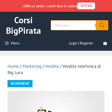
OFF20
-20% su tutti i corsi! Usa il codice
Vai
Corsi
al
Products
contenuto
search
BigPirata
Menu
Login | Register
Home
/
Marketing
/
Vendita
/ Vendita telefonica di
Big Luca
IN OFFERTA!