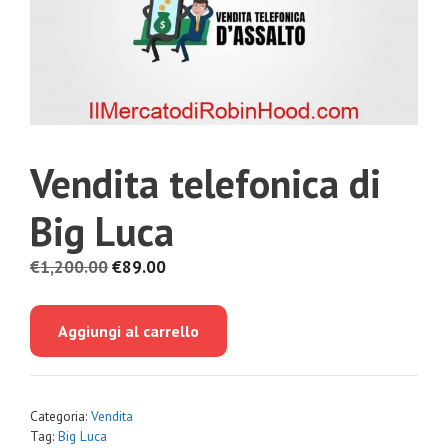
Vendita telefonica di
Big Luca
Il
Il
€
1,200.00
€
89.00
prezzo
prezzo
originale
attuale
Aggiungi al carrello
era:
è:
€1,200.00.
€89.00.
Categoria:
Vendita
Tag:
Big Luca