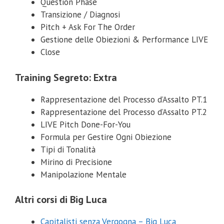
Question Phase
Non mi interessa
Transizione / Diagnosi
Pitch + Ask For The Order
La tua email non verrà comunicata a nessuno e per
Gestione delle Obiezioni & Performance LIVE
nessuna ragione.
Close
Training Segreto: Extra
Rappresentazione del Processo d’Assalto PT.1
Rappresentazione del Processo d’Assalto PT.2
LIVE Pitch Done-For-You
Formula per Gestire Ogni Obiezione
Tipi di Tonalità
Mirino di Precisione
Manipolazione Mentale
Altri corsi di Big Luca
Capitalisti senza Vergogna – Big Luca