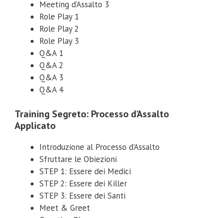
Meeting d’Assalto 3
Role Play 1
Role Play 2
Role Play 3
Q&A 1
Q&A 2
Q&A 3
Q&A 4
Training Segreto: Processo d’Assalto
Coupon Sconto 20%
Applicato
Introduzione al Processo d’Assalto
Inserisci sotto la tua email e riceverai il coupon con uno sconto del
20% su qualsiasi corso.
Sfruttare le Obiezioni
STEP 1: Essere dei Medici
STEP 2: Essere dei Killer
STEP 3: Essere dei Santi
Inviami il coupon
Meet & Greet