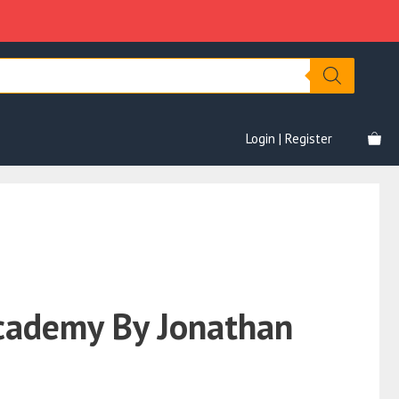
By
era:
è:
Jonathan
€3,500.00.
€99.00.
Giammò
quantità
Login | Register
Academy By Jonathan