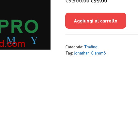
Il
Il
€
3,500.00
€
99.00
prezzo
prezzo
originale
attuale
Aggiungi al carrello
era:
è:
€3,500.00.
€99.00.
Categoria:
Trading
Tag:
Jonathan Giammò