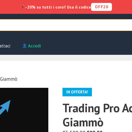
OFF20
-20% su tutti i corsi! Usa il codice
attaci
Accedi
n Giammò
IN OFFERTA!
Trading Pro 
Giammò