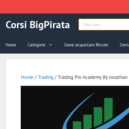
Vai
Products
Corsi BigPirata
al
search
contenuto
Home
Categorie
Come acquistare Bitcoin
Cont
Home
/
Trading
/ Trading Pro Academy By Jonatha