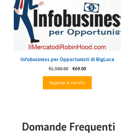
Infobusiness per Opportunisti di BigLuca
Il
Il
€
1,500.00
€
69.00
prezzo
prezzo
originale
attuale
Aggiungi al carrello
era:
è:
€1,500.00.
€69.00.
Domande Frequenti