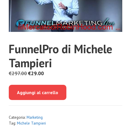
FunnelPro di Michele
Tampieri
Il
Il
€
297.00
€
29.00
prezzo
prezzo
originale
attuale
Aggiungi al carrello
era:
è:
€297.00.
€29.00.
Categoria:
Marketing
Tag:
Michele Tampieri