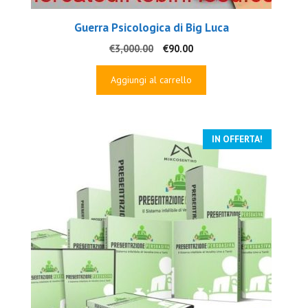
Guerra Psicologica di Big Luca
Il
Il
€
3,000.00
€
90.00
prezzo
prezzo
originale
attuale
Aggiungi al carrello
era:
è:
€3,000.00.
€90.00.
IN OFFERTA!