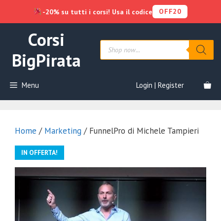
OFF20
-20% su tutti i corsi! Usa il codice
Vai
Corsi
al
Products
contenuto
search
BigPirata
Menu
Login | Register
Home
/
Marketing
/ FunnelPro di Michele Tampieri
IN OFFERTA!