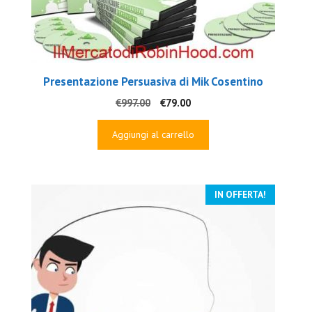
Presentazione Persuasiva di Mik Cosentino
Il
Il
€
997.00
€
79.00
prezzo
prezzo
originale
attuale
Aggiungi al carrello
era:
è:
€997.00.
€79.00.
IN OFFERTA!