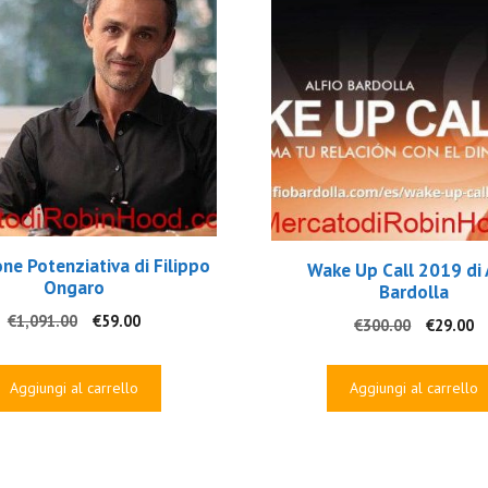
one Potenziativa di Filippo
Wake Up Call 2019 di 
Ongaro
Bardolla
Il
Il
€
1,091.00
€
59.00
Il
Il
€
300.00
€
29.00
prezzo
prezzo
prezzo
p
originale
attuale
original
a
era:
è:
Aggiungi al carrello
Aggiungi al carrello
era:
è:
€1,091.00.
€59.00.
€300.00.
€2