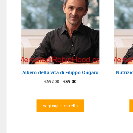
Albero della vita di Filippo Ongaro
Nutrizi
Il
Il
€
597.00
€
39.00
prezzo
prezzo
originale
attuale
era:
è:
Aggiungi al carrello
€597.00.
€39.00.