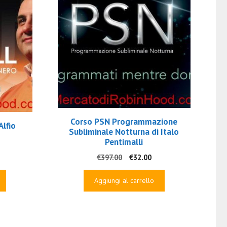
Corso PSN Programmazione
Alfio
Subliminale Notturna di Italo
Pentimalli
Il
Il
€
397.00
€
32.00
rezzo
prezzo
prezzo
e
ttuale
originale
attuale
Aggiungi al carrello
era:
è:
9.00.
€397.00.
€32.00.