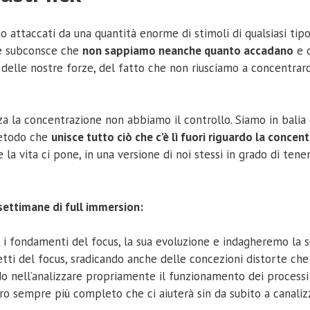
attaccati da una quantità enorme di stimoli di qualsiasi tipo
te subconsce che
non sappiamo neanche quanto accadano
e q
delle nostre forze, del fatto che non riusciamo a concentrarc
a la concentrazione non abbiamo il controllo. Siamo in balia 
 metodo che
unisce tutto ciò che c’è lì fuori riguardo la concen
 la vita ci pone, in una versione di noi stessi in grado di ten
4 settimane di full immersion:
 i fondamenti del focus, la sua evoluzione e indagheremo la 
i del focus, sradicando anche delle concezioni distorte che 
 nell’analizzare propriamente il funzionamento dei processi i
dro sempre più completo che ci aiuterà sin da subito a canaliz