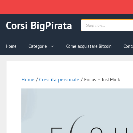
Vai
Products
Corsi BigPirata
al
search
contenuto
Home
Categorie
Come acquistare Bitcoin
Cont
Home
/
Crescita personale
/ Focus – JustMick