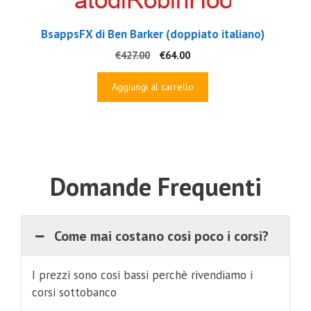
BsappsFX di Ben Barker (doppiato italiano)
Il
Il
€
427.00
€
64.00
prezzo
prezzo
originale
attuale
Aggiungi al carrello
era:
è:
€427.00.
€64.00.
Domande Frequenti
Come mai costano cosi poco i corsi?
I prezzi sono cosi bassi perchè rivendiamo i
corsi sottobanco