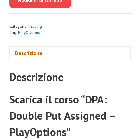
era:
è:
€358.00.
€23.00.
Categoria:
Trading
Tag:
PlayOptions
Descrizione
Descrizione
Scarica il corso “DPA:
Double Put Assigned –
PlayOptions”