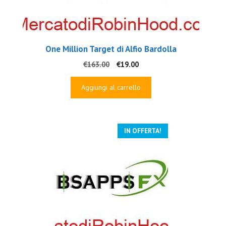
One Million Target di Alfio Bardolla
Il
Il
€
163.00
€
19.00
prezzo
prezzo
originale
attuale
Aggiungi al carrello
era:
è:
€163.00.
€19.00.
IN OFFERTA!