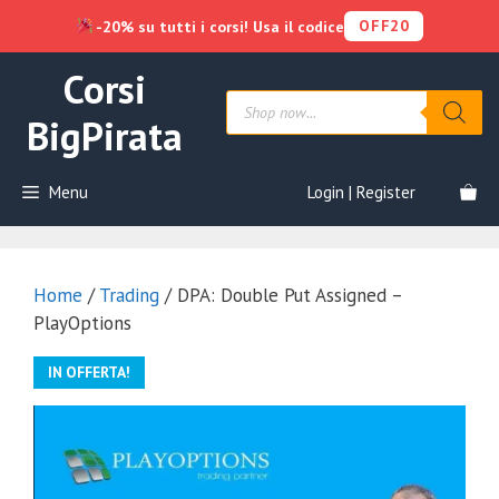
OFF20
-20% su tutti i corsi! Usa il codice
Vai
Corsi
al
Products
contenuto
search
BigPirata
Menu
Login | Register
Home
/
Trading
/ DPA: Double Put Assigned –
PlayOptions
IN OFFERTA!