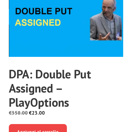
DPA: Double Put
Assigned –
PlayOptions
Il
Il
€
358.00
€
23.00
prezzo
prezzo
originale
attuale
Aggiungi al carrello