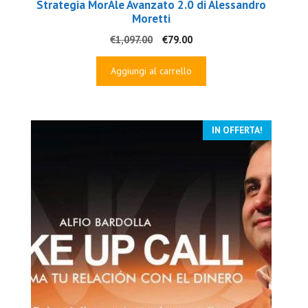
Strategia MorAle Avanzato 2.0 di Alessandro
Moretti
Il
Il
€
1,097.00
€
79.00
prezzo
prezzo
originale
attuale
Aggiungi al carrello
era:
è:
€1,097.00.
€79.00.
IN OFFERTA!