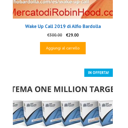
Wake Up Call 2019 di Alfio Bardolla
Il
Il
€
300.00
€
29.00
prezzo
prezzo
originale
attuale
Aggiungi al carrello
era:
è:
€300.00.
€29.00.
IN OFFERTA!