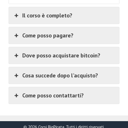
Il corso è completo?
Come posso pagare?
Dove posso acquistare bitcoin?
Cosa succede dopo l'acquisto?
Come posso contattarti?
€
358.00
Aggiungi al carrello
Il
Il
€
23.00
prezzo
prezzo
© 2026 Corsi BigPirata. Tutti i diritti riservati.