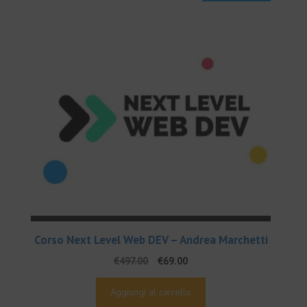
Corso Next Level Web DEV – Andrea Marchetti
Il
Il
€
497.00
€
69.00
prezzo
prezzo
originale
attuale
Aggiungi al carrello
era:
è: