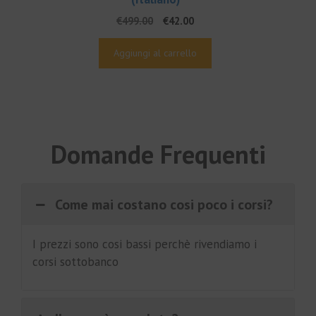
Il
Il
€
499.00
€
42.00
prezzo
prezzo
originale
attuale
Aggiungi al carrello
era:
è:
€499.00.
€42.00.
Domande Frequenti
Come mai costano cosi poco i corsi?
I prezzi sono cosi bassi perchè rivendiamo i
corsi sottobanco