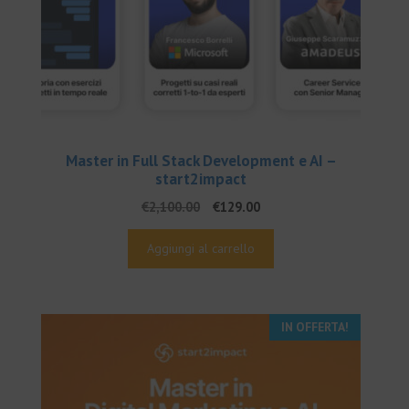
Master in Full Stack Development e AI –
start2impact
Il
Il
€
2,100.00
€
129.00
prezzo
prezzo
originale
attuale
Aggiungi al carrello
era:
è:
€2,100.00.
€129.00.
IN OFFERTA!