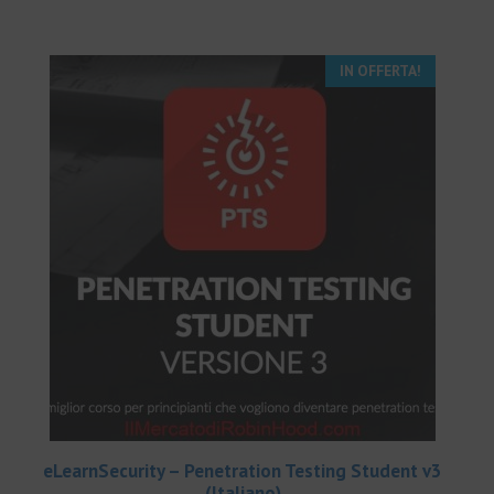
€497.00.
€69.00.
IN OFFERTA!
eLearnSecurity – Penetration Testing Student v3
(Italiano)