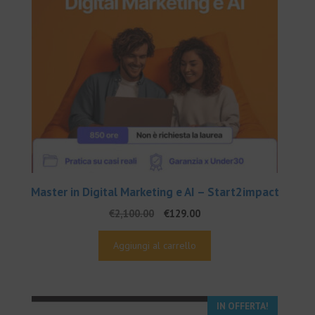
Master in Digital Marketing e AI – Start2impact
Il
Il
€
2,100.00
€
129.00
prezzo
prezzo
originale
attuale
Aggiungi al carrello
era:
è:
€2,100.00.
€129.00.
IN OFFERTA!