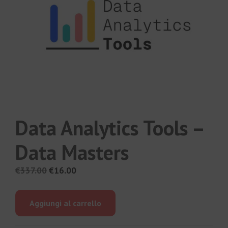
Data Analytics Tools –
Data Masters
Il
Il
€
337.00
€
16.00
prezzo
prezzo
originale
attuale
Aggiungi al carrello
era:
è:
€337.00.
€16.00.