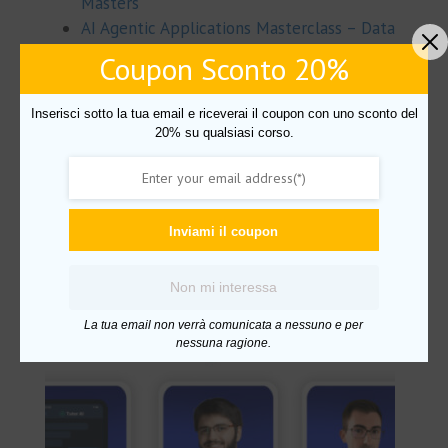
Masters
AI Agentic Applications Masterclass – Data
Masters
Coupon Sconto 20%
Percorso di Carriera Data Analyst – Data
Masters
Inserisci sotto la tua email e riceverai il coupon con uno sconto del
Machine Learning Masterclass – Data Masters
20% su qualsiasi corso.
Prodotti correlati
Inviami il coupon
IN OFFERTA!
Non mi interessa
La tua email non verrà comunicata a nessuno e per
nessuna ragione.