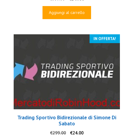
prezzo
prezzo
originale
attuale
Aggiungi al carrello
era:
è:
€997.00.
€147.00.
IN OFFERTA!
Trading Sportivo Bidirezionale di Simone Di
Sabato
Il
Il
€
299.00
€
24.00