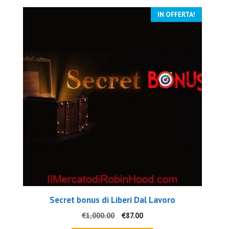
IN OFFERTA!
Secret bonus di Liberi Dal Lavoro
Il
Il
€
1,000.00
€
87.00
prezzo
prezzo