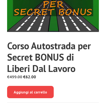
Corso Autostrada per
Secret BONUS di
Liberi Dal Lavoro
Il
Il
€
499.00
€
62.00
prezzo
prezzo
originale
attuale
Aggiungi al carrello
era:
è:
€499.00.
€62.00.