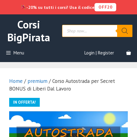
OFF20
-20% su tutti i corsi! Usa il codice
Vai
Corsi
al
Products
contenuto
search
BigPirata
Menu
Login | Register
Home
/
premium
/ Corso Autostrada per Secret
BONUS di Liberi Dal Lavoro
IN OFFERTA!