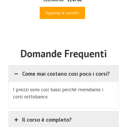
prezzo
prezzo
originale
attuale
Aggiungi al carrello
era:
è:
€10,000.00.
€147.00.
Domande Frequenti
Come mai costano cosi poco i corsi?
I prezzi sono cosi bassi perchè rivendiamo i
corsi sottobanco
Il corso è completo?