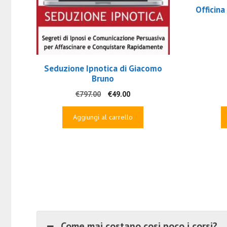
Officina
Seduzione Ipnotica di Giacomo
Bruno
Il
Il
€
797.00
€
49.00
prezzo
prezzo
originale
attuale
Aggiungi al carrello
era:
è:
€797.00.
€49.00.
Come mai costano cosi poco i corsi?