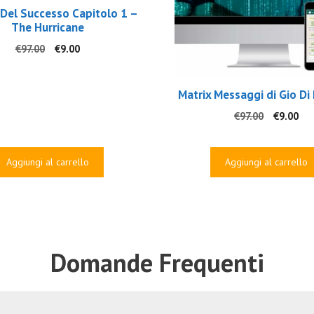
 Del Successo Capitolo 1 –
The Hurricane
Il
Il
€
97.00
€
9.00
prezzo
prezzo
originale
attuale
era:
è:
Matrix Messaggi di Gio Di
€97.00.
€9.00.
Il
Il
€
97.00
€
9.00
prezzo
pre
originale
att
era:
è:
Aggiungi al carrello
Aggiungi al carrello
€97.00.
€9.
Domande Frequenti