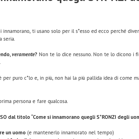
 innamorano, ti usano solo per il s*esso ed ecco perché dive
 seria.
endo,
veramente
?
Non te lo dice nessuno. Non te lo dicono i fi
.
per puro c*lo e, in più, non hai la più pallida idea di come 
prima persona e fare qualcosa.
O dal titolo “Come si innamorano quegli S*RONZI degli uom
are un uomo
(e mantenerlo innamorato nel tempo)