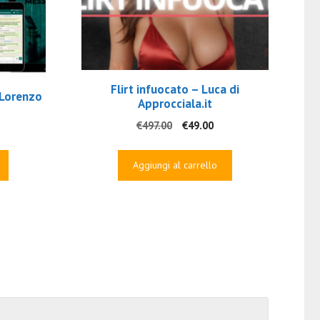
Flirt infuocato – Luca di
 Lorenzo
Approcciala.it
Il
Il
€
497.00
€
49.00
zzo
prezzo
prezzo
uale
originale
attuale
Aggiungi al carrello
era:
è:
00.
€497.00.
€49.00.