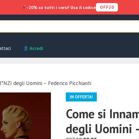
OFF20
-20% su tutti i corsi! Usa il codice
attaci
Accedi
*NZI degli Uomini – Federico Picchianti
IN OFFERTA!
Come si Inna
degli Uomini –